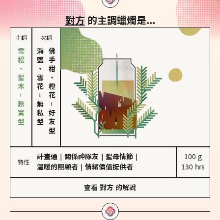
對方
的主調蠟燭是...
主調
次調
雪松、聖木－務實型
海鹽、雪花
佛手柑、橙花
－
無私型
－
好友型
計畫通
｜
關係神隊友
｜
聖母情節
｜
100 g

特性
溫暖的照顧者
｜
情緒價值提供者
130 hrs
查看
對方
的解說