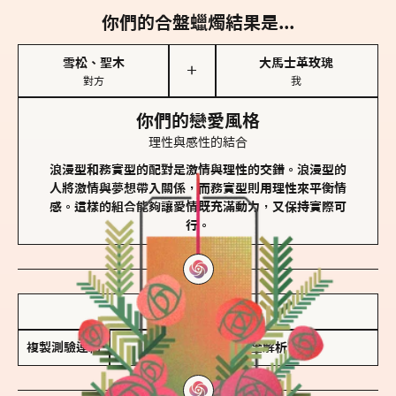
你們的合盤蠟燭結果是...
雪松、聖木
大馬士革玫瑰
＋
對方
我
你們的戀愛風格
理性與感性的結合
浪漫型和務實型的配對是激情與理性的交錯。浪漫型的
人將激情與夢想帶入關係，而務實型則用理性來平衡情
感。這樣的組合能夠讓愛情既充滿動力，又保持實際可
行。
儲存我的結果圖
複製測驗連結
查看香氛類型全解析 >>>