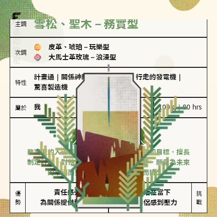
雪松、聖木－務實型
主調
皮革、琥珀
－
玩樂型
次調
大馬士革玫瑰
－
浪漫型
計畫通
｜
關係神隊友
｜
滿懂撩的
｜
行走的發電機
｜
特性
驚喜製造機
我
100 g｜80 hrs
屬於
務實型
雪松、聖木
務實型的人深信愛情立基於共同的價值觀和目標，擅長
制定計劃。對他們來說，感情穩定最重要，願意為未來
的幸福而努力，讓愛情變得踏實而持久。
責任感強

較難活在當下

優
挑
勢
為關係提供穩定度
易讓伴侶感到壓力
戰