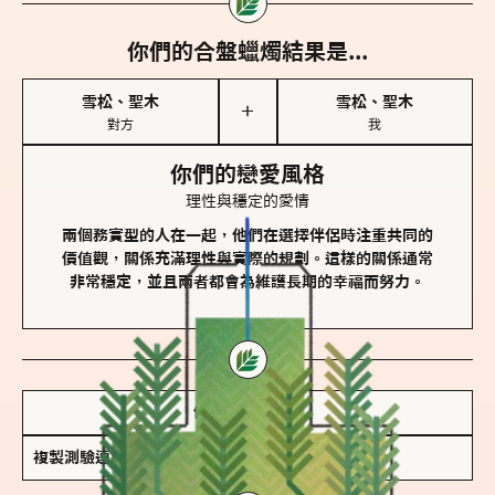
你們的合盤蠟燭結果是...
雪松、聖木
雪松、聖木
＋
對方
我
你們的戀愛風格
理性與穩定的愛情
兩個務實型的人在一起，他們在選擇伴侶時注重共同的
價值觀，關係充滿理性與實際的規劃。這樣的關係通常
非常穩定，並且兩者都會為維護長期的幸福而努力。
儲存我的結果圖
複製測驗連結
查看香氛類型全解析 >>>