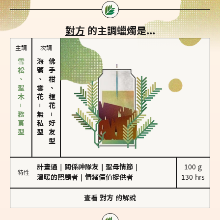
對方
的主調蠟燭是...
主調
次調
雪松、聖木－務實型
海鹽、雪花
佛手柑、橙花
－
無私型
－
好友型
計畫通
｜
關係神隊友
｜
聖母情節
｜
100 g

特性
溫暖的照顧者
｜
情緒價值提供者
130 hrs
查看
對方
的解說