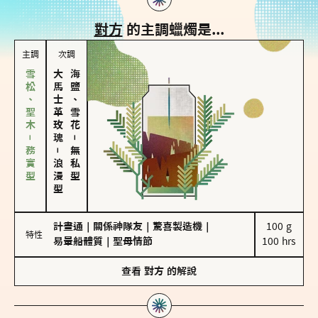
對方
的主調蠟燭是...
主調
次調
雪松、聖木－務實型
大馬士革玫瑰
海鹽、雪花
－
－
無私型
浪漫型
計畫通
｜
關係神隊友
｜
驚喜製造機
｜
100 g

特性
易暈船體質
｜
聖母情節
100 hrs
查看
對方
的解說