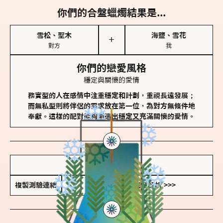
你們的合盤蠟燭結果是...
雪松、聖木
海鹽、雪花
＋
對方
我
你們的戀愛風格
穩定與關懷的愛情
務實型的人在感情中注重穩定和計劃，重視長遠發展；
而無私型則將伴侶的需求放在第一位，為對方無條件地
奉獻。這樣的配對能夠創造出穩定又充滿關懷的愛情。
儲存我的結果圖
複製測驗連結
查看香氛類型全解析 >>>