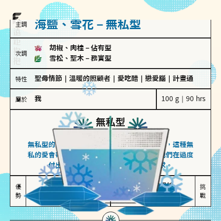
海鹽、雪花－無私型
主調
胡椒、肉桂
－
佔有型
次調
雪松、聖木
－
務實型
聖母情節
｜
溫暖的照顧者
｜
愛吃醋
｜
戀愛腦
｜
計畫通
特性
我
100 g｜90 hrs
屬於
無私型
海鹽、雪花
無私型的人傾向用心呵護、滿足另一半的需求，這種無
私的愛會帶來緊密的關係連結，但也可能讓他們在過度
付出中迷失自我，忽略自己真正的需求。
無私奉獻

較難設立界線

優
挑
勢
讓伴侶感受到關懷
易有強烈情感依賴
戰