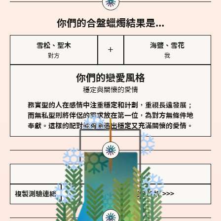
你們的合盤蠟燭結果是...
雪松、聖木
海鹽、雪花
＋
對方
我
你們的戀愛風格
穩定與關懷的愛情
務實型的人在感情中注重穩定和計劃，重視長遠發展；
而無私型則將伴侶的需求放在第一位，為對方無條件地
奉獻。這樣的配對能夠創造出穩定又充滿關懷的愛情。
儲存我的結果圖
複製測驗連結
查看香氛類型全解析 >>>