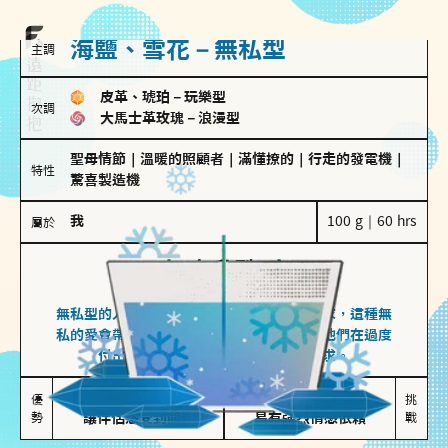
海鹽、雪花－無私型
主調
皮革、琥珀
－
玩樂型
次調
大馬士革玫瑰
－
浪漫型
聖母情節
｜
溫暖的照顧者
｜
滿懂撩的
｜
行走的發電機
｜
特性
驚喜製造機
我
100 g｜60 hrs
屬於
無私型
海鹽、雪花
無私型的人傾向用心呵護、滿足另一半的需求，這種無
私的愛會帶來緊密的關係連結，但也可能讓他們在過度
付出中迷失自我，忽略自己真正的需求。
無私奉獻

較難設立界線

優
挑
勢
讓伴侶感受到關懷
易有強烈情感依賴
戰