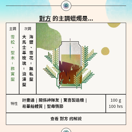
對方
的主調蠟燭是...
主調
次調
雪松、聖木－務實型
大馬士革玫瑰
海鹽、雪花
－
－
無私型
浪漫型
計畫通
｜
關係神隊友
｜
驚喜製造機
｜
100 g

特性
易暈船體質
｜
聖母情節
100 hrs
查看
對方
的解說