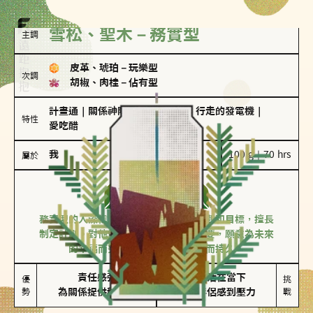
雪松、聖木－務實型
主調
皮革、琥珀
－
玩樂型
次調
胡椒、肉桂
－
佔有型
計畫通
｜
關係神隊友
｜
滿懂撩的
｜
行走的發電機
｜
特性
愛吃醋
我
100 g｜70 hrs
屬於
務實型
雪松、聖木
務實型的人深信愛情立基於共同的價值觀和目標，擅長
制定計劃。對他們來說，感情穩定最重要，願意為未來
的幸福而努力，讓愛情變得踏實而持久。
責任感強

較難活在當下

優
挑
勢
為關係提供穩定度
易讓伴侶感到壓力
戰