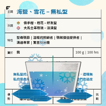
海鹽、雪花－無私型
主調
佛手柑、橙花
－
好友型
次調
大馬士革玫瑰
－
浪漫型
聖母情節
｜
溫暖的照顧者
｜
情緒價值提供者
｜
特性
溝通專家
｜
驚喜製造機
我
100 g｜100 hrs
屬於
無私型
海鹽、雪花
無私型的人傾向用心呵護、滿足另一半的需求，這種無
私的愛會帶來緊密的關係連結，但也可能讓他們在過度
付出中迷失自我，忽略自己真正的需求。
無私奉獻

較難設立界線

優
挑
勢
讓伴侶感受到關懷
易有強烈情感依賴
戰