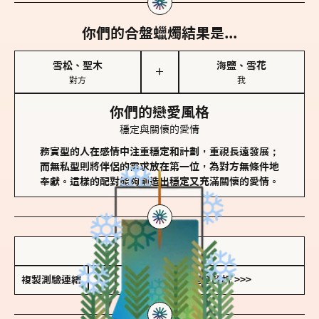
你們的合盤蠟燭結果是...
雪松、聖木
海鹽、雪花
＋
對方
我
你們的戀愛風格
穩定與關懷的愛情
務實型的人在感情中注重穩定和計劃，重視長遠發展；
而無私型則將伴侶的需求放在第一位，為對方無條件地
奉獻。這樣的配對能夠創造出穩定又充滿關懷的愛情。
儲存我的結果圖
複製測驗連結
查看香氛類型全解析 >>>