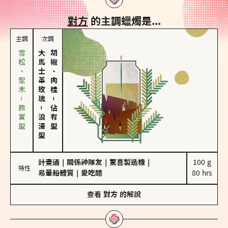
對方
的主調蠟燭是...
主調
次調
雪松、聖木－務實型
大馬士革玫瑰
胡椒、肉桂
－
－
佔有型
浪漫型
計畫通
｜
關係神隊友
｜
驚喜製造機
｜
100 g

特性
易暈船體質
｜
愛吃醋
80 hrs
查看
對方
的解說