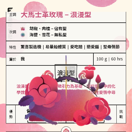
大馬士革玫瑰－浪漫型
主調
胡椒、肉桂
－
佔有型
次調
海鹽、雪花
－
無私型
驚喜製造機
｜
易暈船體質
｜
愛吃醋
｜
戀愛腦
｜
聖母情節
特性
我
100 g｜60 hrs
屬於
浪漫型
大馬士革玫瑰
浪漫型的人以激情與性吸引力為基礎，深信關係中的化
學效應，認為每次相遇都是命中註定。傾向在愛情中尋
找火花，經常表達對另一半的愛意和讚美。
保持戀愛新鮮感

情緒起伏較大

優
挑
勢
用心策劃浪漫驚喜
感情中較需要關注
戰