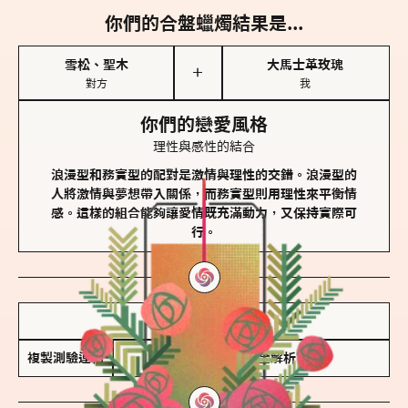
你們的合盤蠟燭結果是...
雪松、聖木
大馬士革玫瑰
＋
對方
我
你們的戀愛風格
理性與感性的結合
浪漫型和務實型的配對是激情與理性的交錯。浪漫型的
人將激情與夢想帶入關係，而務實型則用理性來平衡情
感。這樣的組合能夠讓愛情既充滿動力，又保持實際可
行。
儲存我的結果圖
複製測驗連結
查看香氛類型全解析 >>>