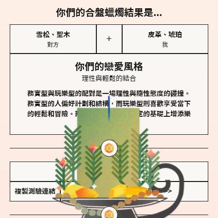
你們的合盤蠟燭結果是...
雪松、聖木
皮革、琥珀
＋
對方
我
你們的戀愛風格
理性與輕鬆的結合
務實型與玩樂型的配對是一場理性與隨性態度的碰撞。
務實型的人偏好計劃和結構，而玩樂型則喜歡享受當下
的輕鬆和冒險。兩者的關係能夠在穩定的基礎上增添樂
趣和火花。
儲存我的結果圖
複製測驗連結
查看香氛類型全解析 >>>