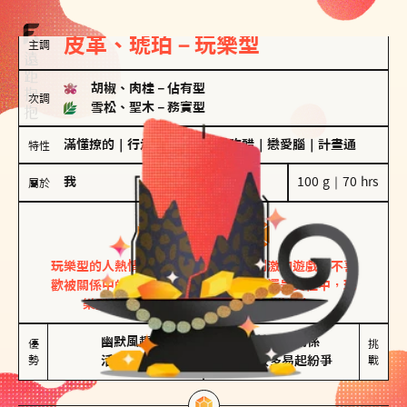
皮革、琥珀－玩樂型
主調
胡椒、肉桂
－
佔有型
次調
雪松、聖木
－
務實型
滿懂撩的
｜
行走的發電機
｜
愛吃醋
｜
戀愛腦
｜
計畫通
特性
我
100 g｜70 hrs
屬於
玩樂型
皮革、琥珀
玩樂型的人熱情洋溢，視戀愛為一場刺激的遊戲，不喜
歡被關係中的限制綑綁。無論是約會中還是交往中，玩
樂型的人總能帶來樂趣，讓關係充滿活力。
幽默風趣

害怕確認關係

優
挑
勢
活在當下
桃花較多易起紛爭
戰