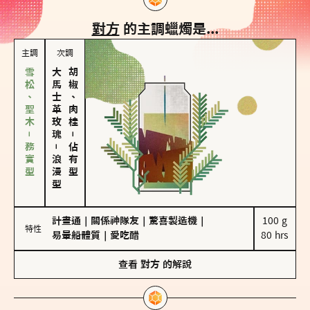
對方
的主調蠟燭是...
主調
次調
雪松、聖木－務實型
大馬士革玫瑰
胡椒、肉桂
－
－
佔有型
浪漫型
計畫通
｜
關係神隊友
｜
驚喜製造機
｜
100 g

特性
易暈船體質
｜
愛吃醋
80 hrs
查看
對方
的解說