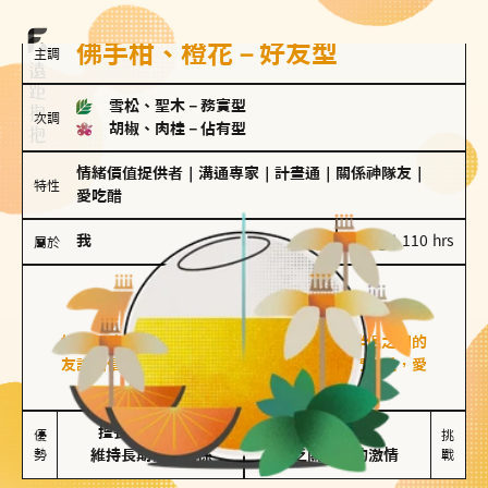
佛手柑、橙花－好友型
主調
雪松、聖木
－
務實型
次調
胡椒、肉桂
－
佔有型
情緒價值提供者
｜
溝通專家
｜
計畫通
｜
關係神隊友
｜
特性
愛吃醋
我
100 g｜110 hrs
屬於
好友型
佛手柑、橙花
好友型的人喜歡分享生活中的點滴，重視與伴侶之間的
友誼和信任，穩定感是重要的關鍵詞。對他們來說，愛
情是心靈深處的共鳴和理解。
擅長聆聽與溝通

不喜歡變化

優
挑
勢
維持長期穩定關係
缺乏關係中的激情
戰