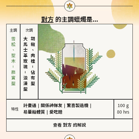
對方
的主調蠟燭是...
主調
次調
雪松、聖木－務實型
大馬士革玫瑰
胡椒、肉桂
－
－
佔有型
浪漫型
計畫通
｜
關係神隊友
｜
驚喜製造機
｜
100 g

特性
易暈船體質
｜
愛吃醋
80 hrs
查看
對方
的解說