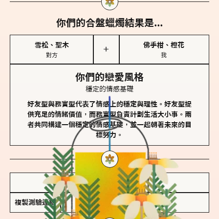
你們的合盤蠟燭結果是...
雪松、聖木
佛手柑、橙花
＋
對方
我
你們的戀愛風格
穩定的情感基礎
好友型與務實型代表了情感上的穩定與理性。好友型提
供充足的情緒價值，而務實型負責計劃生活大小事。兩
者共同構建一個穩定的情感基礎，並一起朝著未來的目
標努力。
儲存我的結果圖
複製測驗連結
查看香氛類型全解析 >>>