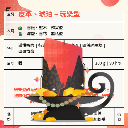
皮革、琥珀－玩樂型
主調
雪松、聖木
－
務實型
次調
海鹽、雪花
－
無私型
滿懂撩的
｜
行走的發電機
｜
計畫通
｜
關係神隊友
｜
特性
聖母情節
我
100 g｜90 hrs
屬於
玩樂型
皮革、琥珀
玩樂型的人熱情洋溢，視戀愛為一場刺激的遊戲，不喜歡
被關係中的限制綑綁。無論是約會中還是交往中，玩樂型
的人總能帶來樂趣，讓關係充滿活力。
幽默風趣

害怕確認關係

優
挑
勢
活在當下
桃花較多易起紛爭
戰