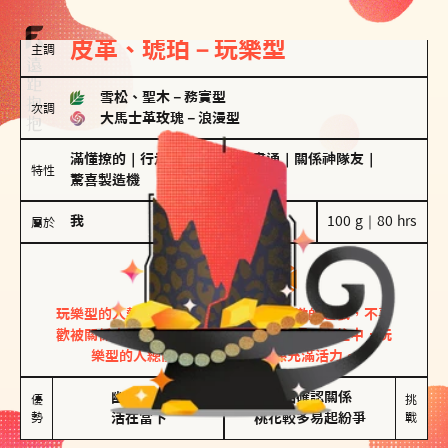
皮革、琥珀－玩樂型
主調
雪松、聖木
－
務實型
次調
大馬士革玫瑰
－
浪漫型
滿懂撩的
｜
行走的發電機
｜
計畫通
｜
關係神隊友
｜
特性
驚喜製造機
我
100 g｜80 hrs
屬於
玩樂型
皮革、琥珀
玩樂型的人熱情洋溢，視戀愛為一場刺激的遊戲，不喜
歡被關係中的限制綑綁。無論是約會中還是交往中，玩
樂型的人總能帶來樂趣，讓關係充滿活力。
幽默風趣

害怕確認關係

優
挑
勢
活在當下
桃花較多易起紛爭
戰