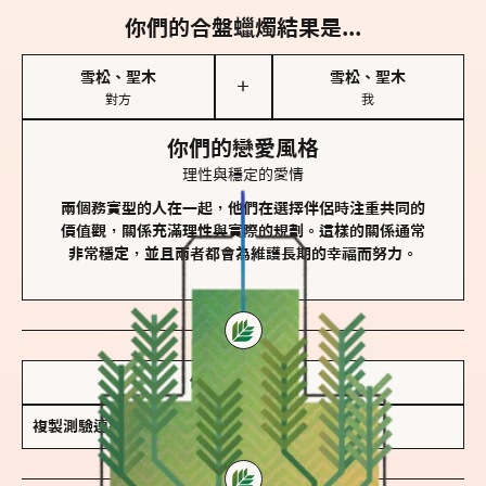
你們的合盤蠟燭結果是...
雪松、聖木
雪松、聖木
＋
對方
我
你們的戀愛風格
理性與穩定的愛情
兩個務實型的人在一起，他們在選擇伴侶時注重共同的
價值觀，關係充滿理性與實際的規劃。這樣的關係通常
非常穩定，並且兩者都會為維護長期的幸福而努力。
儲存我的結果圖
複製測驗連結
查看香氛類型全解析 >>>