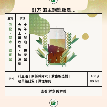
對方
的主調蠟燭是...
主調
次調
雪松、聖木－務實型
大馬士革玫瑰
皮革、琥珀
－
－
玩樂型
浪漫型
計畫通
｜
關係神隊友
｜
驚喜製造機
｜
100 g

特性
易暈船體質
｜
滿懂撩的
80 hrs
查看
對方
的解說