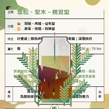
雪松、聖木－務實型
主調
胡椒、肉桂
－
佔有型
次調
皮革、琥珀
－
玩樂型
計畫通
｜
關係神隊友
｜
愛吃醋
｜
戀愛腦
｜
滿懂撩的
特性
我
100 g｜70 hrs
屬於
務實型
雪松、聖木
務實型的人深信愛情立基於共同的價值觀和目標，擅長
制定計劃。對他們來說，感情穩定最重要，願意為未來
的幸福而努力，讓愛情變得踏實而持久。
責任感強

較難活在當下

優
挑
勢
為關係提供穩定度
易讓伴侶感到壓力
戰