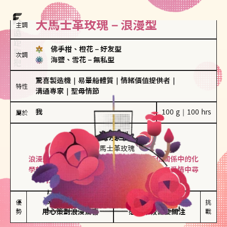
大馬士革玫瑰－浪漫型
主調
佛手柑、橙花
－
好友型
次調
海鹽、雪花
－
無私型
驚喜製造機
｜
易暈船體質
｜
情緒價值提供者
｜
特性
溝通專家
｜
聖母情節
我
100 g｜100 hrs
屬於
浪漫型
大馬士革玫瑰
浪漫型的人以激情與性吸引力為基礎，深信關係中的化
學效應，認為每次相遇都是命中註定。傾向在愛情中尋
找火花，經常表達對另一半的愛意和讚美。
保持戀愛新鮮感

情緒起伏較大

優
挑
勢
用心策劃浪漫驚喜
感情中較需要關注
戰