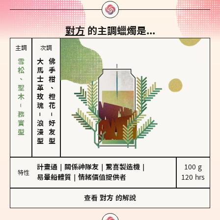
對方
的主調蠟燭是...
主調
次調
雪松、聖木－務實型
大馬士革玫瑰
佛手柑、橙花
－
－
浪漫型
好友型
計畫通
｜
關係神隊友
｜
驚喜製造機
｜
100 g

特性
易暈船體質
｜
情緒價值提供者
120 hrs
查看
對方
的解說