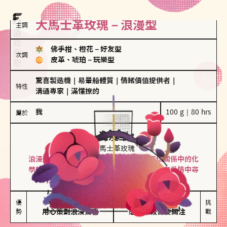
大馬士革玫瑰－浪漫型
主調
佛手柑、橙花
－
好友型
次調
皮革、琥珀
－
玩樂型
驚喜製造機
｜
易暈船體質
｜
情緒價值提供者
｜
特性
溝通專家
｜
滿懂撩的
我
100 g｜80 hrs
屬於
浪漫型
大馬士革玫瑰
浪漫型的人以激情與性吸引力為基礎，深信關係中的化
學效應，認為每次相遇都是命中註定。傾向在愛情中尋
找火花，經常表達對另一半的愛意和讚美。
保持戀愛新鮮感

情緒起伏較大

優
挑
勢
用心策劃浪漫驚喜
感情中較需要關注
戰