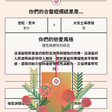
你們的合盤蠟燭結果是...
雪松、聖木
大馬士革玫瑰
＋
對方
我
你們的戀愛風格
理性與感性的結合
浪漫型和務實型的配對是激情與理性的交錯。浪漫型的
人將激情與夢想帶入關係，而務實型則用理性來平衡情
感。這樣的組合能夠讓愛情既充滿動力，又保持實際可
行。
儲存我的結果圖
複製測驗連結
查看香氛類型全解析 >>>