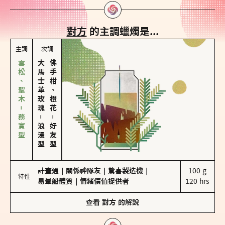
對方
的主調蠟燭是...
主調
次調
雪松、聖木－務實型
大馬士革玫瑰
佛手柑、橙花
－
－
浪漫型
好友型
計畫通
｜
關係神隊友
｜
驚喜製造機
｜
100 g

特性
易暈船體質
｜
情緒價值提供者
120 hrs
查看
對方
的解說