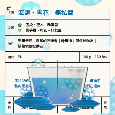
海鹽、雪花－無私型
主調
雪松、聖木
－
務實型
次調
佛手柑、橙花
－
好友型
聖母情節
｜
溫暖的照顧者
｜
計畫通
｜
關係神隊友
｜
特性
情緒價值提供者
我
100 g｜130 hrs
屬於
無私型
海鹽、雪花
無私型的人傾向用心呵護、滿足另一半的需求，這種無
私的愛會帶來緊密的關係連結，但也可能讓他們在過度
付出中迷失自我，忽略自己真正的需求。
無私奉獻

較難設立界線

優
挑
勢
讓伴侶感受到關懷
易有強烈情感依賴
戰