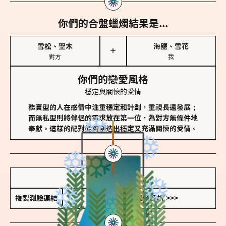
你們的合盤蠟燭結果是...
雪松、聖木
海鹽、雪花
＋
對方
我
你們的戀愛風格
穩定與關懷的愛情
務實型的人在感情中注重穩定和計劃，重視長遠發展；
而無私型則將伴侶的需求放在第一位，為對方無條件地
奉獻。這樣的配對能夠創造出穩定又充滿關懷的愛情。
儲存我的結果圖
複製測驗連結
查看香氛類型全解析 >>>