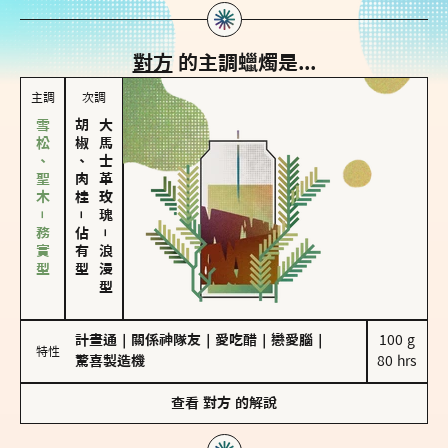
對方
的主調蠟燭是...
主調
次調
雪松、聖木－務實型
胡椒、肉桂
大馬士革玫瑰
－
佔有型
－
浪漫型
計畫通
｜
關係神隊友
｜
愛吃醋
｜
戀愛腦
｜
100 g

特性
驚喜製造機
80 hrs
查看
對方
的解說