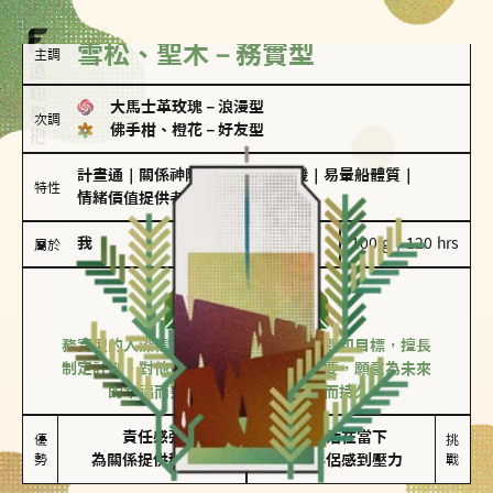
雪松、聖木－務實型
主調
大馬士革玫瑰
－
浪漫型
次調
佛手柑、橙花
－
好友型
計畫通
｜
關係神隊友
｜
驚喜製造機
｜
易暈船體質
｜
特性
情緒價值提供者
我
100 g｜120 hrs
屬於
務實型
雪松、聖木
務實型的人深信愛情立基於共同的價值觀和目標，擅長
制定計劃。對他們來說，感情穩定最重要，願意為未來
的幸福而努力，讓愛情變得踏實而持久。
責任感強

較難活在當下

優
挑
勢
為關係提供穩定度
易讓伴侶感到壓力
戰