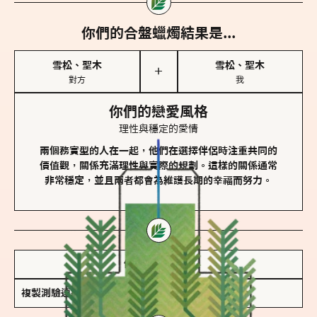
你們的合盤蠟燭結果是...
雪松、聖木
雪松、聖木
＋
對方
我
你們的戀愛風格
理性與穩定的愛情
兩個務實型的人在一起，他們在選擇伴侶時注重共同的
價值觀，關係充滿理性與實際的規劃。這樣的關係通常
非常穩定，並且兩者都會為維護長期的幸福而努力。
儲存我的結果圖
複製測驗連結
查看香氛類型全解析 >>>