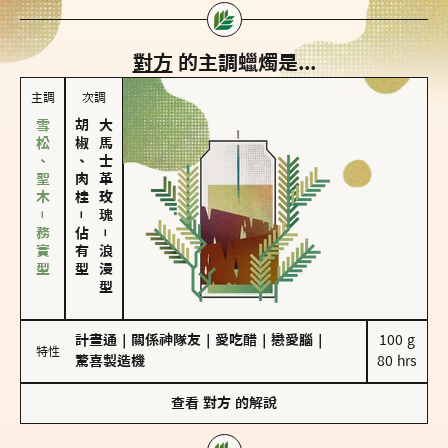
對方
的主調蠟燭是...
主調
次調
雪松、聖木－務實型
胡椒、肉桂
大馬士革玫瑰
－
佔有型
－
浪漫型
計畫通
｜
關係神隊友
｜
愛吃醋
｜
戀愛腦
｜
100 g

特性
驚喜製造機
80 hrs
查看
對方
的解說