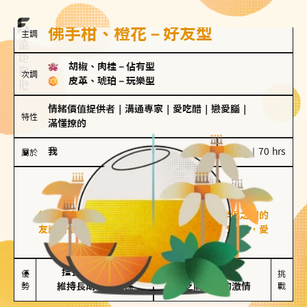
佛手柑、橙花－好友型
主調
胡椒、肉桂
－
佔有型
次調
皮革、琥珀
－
玩樂型
情緒價值提供者
｜
溝通專家
｜
愛吃醋
｜
戀愛腦
｜
特性
滿懂撩的
我
100 g｜70 hrs
屬於
好友型
佛手柑、橙花
好友型的人喜歡分享生活中的點滴，重視與伴侶之間的
友誼和信任，穩定感是重要的關鍵詞。對他們來說，愛
情是心靈深處的共鳴和理解。
擅長聆聽與溝通

不喜歡變化

優
挑
勢
維持長期穩定關係
缺乏關係中的激情
戰