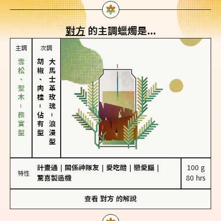
對方
的主調蠟燭是...
主調
次調
雪松、聖木－務實型
胡椒、肉桂
大馬士革玫瑰
－
佔有型
－
浪漫型
計畫通
｜
關係神隊友
｜
愛吃醋
｜
戀愛腦
｜
100 g

特性
驚喜製造機
80 hrs
查看
對方
的解說