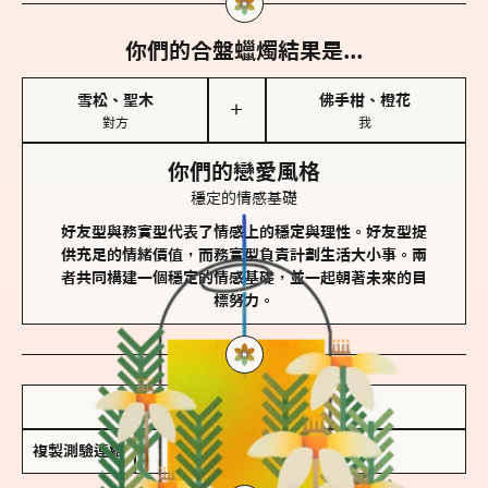
你們的合盤蠟燭結果是...
雪松、聖木
佛手柑、橙花
＋
對方
我
你們的戀愛風格
穩定的情感基礎
好友型與務實型代表了情感上的穩定與理性。好友型提
供充足的情緒價值，而務實型負責計劃生活大小事。兩
者共同構建一個穩定的情感基礎，並一起朝著未來的目
標努力。
儲存我的結果圖
複製測驗連結
查看香氛類型全解析 >>>