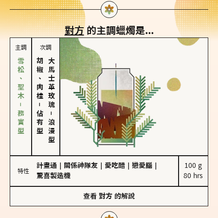
對方
的主調蠟燭是...
主調
次調
雪松、聖木－務實型
胡椒、肉桂
大馬士革玫瑰
－
佔有型
－
浪漫型
計畫通
｜
關係神隊友
｜
愛吃醋
｜
戀愛腦
｜
100 g

特性
驚喜製造機
80 hrs
查看
對方
的解說