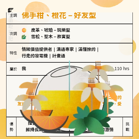
佛手柑、橙花－好友型
主調
皮革、琥珀
－
玩樂型
次調
雪松、聖木
－
務實型
情緒價值提供者
｜
溝通專家
｜
滿懂撩的
｜
特性
行走的發電機
｜
計畫通
我
100 g｜110 hrs
屬於
好友型
佛手柑、橙花
好友型的人喜歡分享生活中的點滴，重視與伴侶之間的
友誼和信任，穩定感是重要的關鍵詞。對他們來說，愛
情是心靈深處的共鳴和理解。
擅長聆聽與溝通

不喜歡變化

優
挑
勢
維持長期穩定關係
缺乏關係中的激情
戰