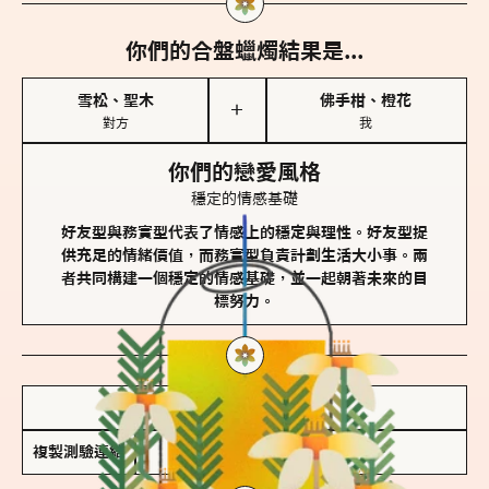
你們的合盤蠟燭結果是...
雪松、聖木
佛手柑、橙花
＋
對方
我
你們的戀愛風格
穩定的情感基礎
好友型與務實型代表了情感上的穩定與理性。好友型提
供充足的情緒價值，而務實型負責計劃生活大小事。兩
者共同構建一個穩定的情感基礎，並一起朝著未來的目
標努力。
儲存我的結果圖
複製測驗連結
查看香氛類型全解析 >>>