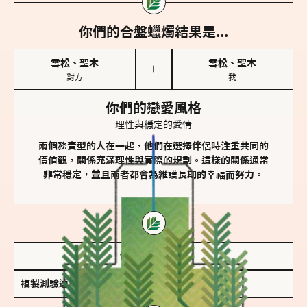
你們的合盤蠟燭結果是...
雪松、聖木
雪松、聖木
＋
對方
我
你們的戀愛風格
理性與穩定的愛情
兩個務實型的人在一起，他們在選擇伴侶時注重共同的
價值觀，關係充滿理性與實際的規劃。這樣的關係通常
非常穩定，並且兩者都會為維護長期的幸福而努力。
儲存我的結果圖
複製測驗連結
查看香氛類型全解析 >>>