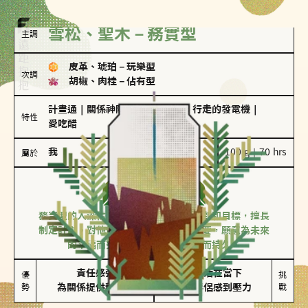
雪松、聖木－務實型
主調
皮革、琥珀
－
玩樂型
次調
胡椒、肉桂
－
佔有型
計畫通
｜
關係神隊友
｜
滿懂撩的
｜
行走的發電機
｜
特性
愛吃醋
我
100 g｜70 hrs
屬於
務實型
雪松、聖木
務實型的人深信愛情立基於共同的價值觀和目標，擅長
制定計劃。對他們來說，感情穩定最重要，願意為未來
的幸福而努力，讓愛情變得踏實而持久。
責任感強

較難活在當下

優
挑
勢
為關係提供穩定度
易讓伴侶感到壓力
戰