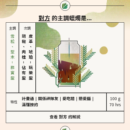
對方
的主調蠟燭是...
主調
次調
雪松、聖木－務實型
胡椒、肉桂
皮革、琥珀
－
－
佔有型
玩樂型
計畫通
｜
關係神隊友
｜
愛吃醋
｜
戀愛腦
｜
100 g

特性
滿懂撩的
70 hrs
查看
對方
的解說