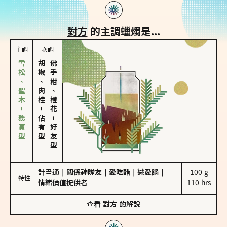
對方
的主調蠟燭是...
主調
次調
雪松、聖木－務實型
胡椒、肉桂
佛手柑、橙花
－
佔有型
－
好友型
計畫通
｜
關係神隊友
｜
愛吃醋
｜
戀愛腦
｜
100 g

特性
情緒價值提供者
110 hrs
查看
對方
的解說