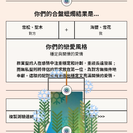
你們的合盤蠟燭結果是...
雪松、聖木
海鹽、雪花
＋
對方
我
你們的戀愛風格
穩定與關懷的愛情
務實型的人在感情中注重穩定和計劃，重視長遠發展；
而無私型則將伴侶的需求放在第一位，為對方無條件地
奉獻。這樣的配對能夠創造出穩定又充滿關懷的愛情。
儲存我的結果圖
複製測驗連結
查看香氛類型全解析 >>>