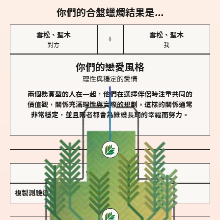
你們的合盤蠟燭結果是...
雪松、聖木
雪松、聖木
＋
對方
我
你們的戀愛風格
理性與穩定的愛情
兩個務實型的人在一起，他們在選擇伴侶時注重共同的
價值觀，關係充滿理性與實際的規劃。這樣的關係通常
非常穩定，並且兩者都會為維護長期的幸福而努力。
儲存我的結果圖
複製測驗連結
查看香氛類型全解析 >>>