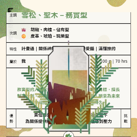
雪松、聖木－務實型
主調
胡椒、肉桂
－
佔有型
次調
皮革、琥珀
－
玩樂型
計畫通
｜
關係神隊友
｜
愛吃醋
｜
戀愛腦
｜
滿懂撩的
特性
我
100 g｜70 hrs
屬於
務實型
雪松、聖木
務實型的人深信愛情立基於共同的價值觀和目標，擅長
制定計劃。對他們來說，感情穩定最重要，願意為未來
的幸福而努力，讓愛情變得踏實而持久。
責任感強

較難活在當下

優
挑
勢
為關係提供穩定度
易讓伴侶感到壓力
戰