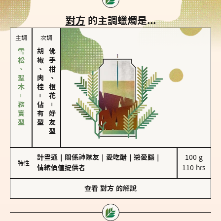
對方
的主調蠟燭是...
主調
次調
雪松、聖木－務實型
胡椒、肉桂
佛手柑、橙花
－
佔有型
－
好友型
計畫通
｜
關係神隊友
｜
愛吃醋
｜
戀愛腦
｜
100 g

特性
情緒價值提供者
110 hrs
查看
對方
的解說