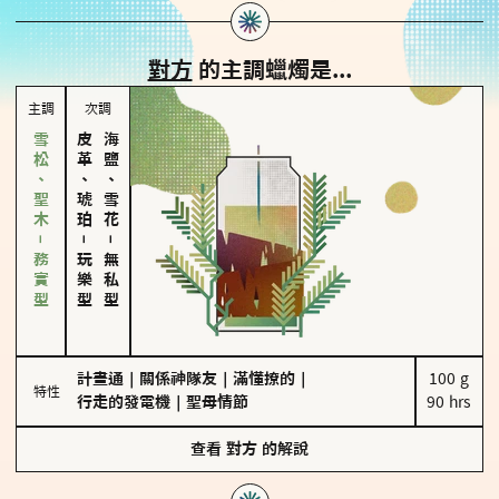
對方
的主調蠟燭是...
主調
次調
雪松、聖木－務實型
皮革、琥珀
海鹽、雪花
－
－
玩樂型
無私型
計畫通
｜
關係神隊友
｜
滿懂撩的
｜
100 g

特性
行走的發電機
｜
聖母情節
90 hrs
查看
對方
的解說