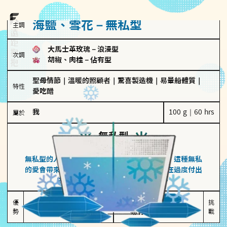
海鹽、雪花－無私型
主調
大馬士革玫瑰
－
浪漫型
次調
胡椒、肉桂
－
佔有型
聖母情節
｜
溫暖的照顧者
｜
驚喜製造機
｜
易暈船體質
｜
特性
愛吃醋
我
100 g｜60 hrs
屬於
無私型
海鹽、雪花
無私型的人傾向用心呵護、滿足另一半的需求，這種無私
的愛會帶來緊密的關係連結，但也可能讓他們在過度付出
中迷失自我，忽略自己真正的需求。
無私奉獻

較難設立界線

優
挑
勢
讓伴侶感受到關懷
易有強烈情感依賴
戰