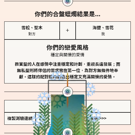
你們的合盤蠟燭結果是...
雪松、聖木
海鹽、雪花
＋
對方
我
你們的戀愛風格
穩定與關懷的愛情
務實型的人在感情中注重穩定和計劃，重視長遠發展；而
無私型則將伴侶的需求放在第一位，為對方無條件地奉
獻。這樣的配對能夠創造出穩定又充滿關懷的愛情。
儲存我的結果圖
複製測驗連結
查看香氛類型全解析 >>>