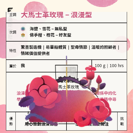
大馬士革玫瑰－浪漫型
主調
海鹽、雪花
－
無私型
次調
佛手柑、橙花
－
好友型
驚喜製造機
｜
易暈船體質
｜
聖母情節
｜
溫暖的照顧者
｜
特性
情緒價值提供者
我
100 g｜100 hrs
屬於
浪漫型
大馬士革玫瑰
浪漫型的人以激情與性吸引力為基礎，深信關係中的化
學效應，認為每次相遇都是命中註定。傾向在愛情中尋
找火花，經常表達對另一半的愛意和讚美。
保持戀愛新鮮感

情緒起伏較大

優
挑
勢
用心策劃浪漫驚喜
感情中較需要關注
戰