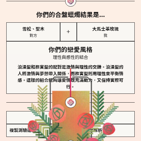
你們的合盤蠟燭結果是...
雪松、聖木
大馬士革玫瑰
＋
對方
我
你們的戀愛風格
理性與感性的結合
浪漫型和務實型的配對是激情與理性的交錯。浪漫型的
人將激情與夢想帶入關係，而務實型則用理性來平衡情
感。這樣的組合能夠讓愛情既充滿動力，又保持實際可
行。
儲存我的結果圖
複製測驗連結
查看香氛類型全解析 >>>