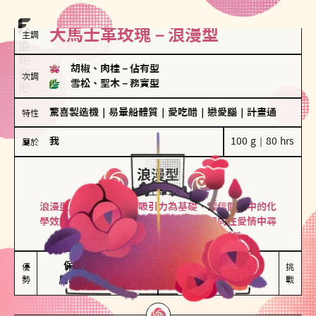
大馬士革玫瑰－浪漫型
主調
胡椒、肉桂
－
佔有型
次調
雪松、聖木
－
務實型
驚喜製造機
｜
易暈船體質
｜
愛吃醋
｜
戀愛腦
｜
計畫通
特性
我
100 g｜80 hrs
屬於
浪漫型
大馬士革玫瑰
浪漫型的人以激情與性吸引力為基礎，深信關係中的化
學效應，認為每次相遇都是命中註定。傾向在愛情中尋
找火花，經常表達對另一半的愛意和讚美。
保持戀愛新鮮感

情緒起伏較大

優
挑
勢
用心策劃浪漫驚喜
感情中較需要關注
戰