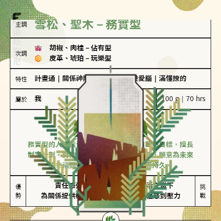
雪松、聖木－務實型
主調
胡椒、肉桂
－
佔有型
次調
皮革、琥珀
－
玩樂型
計畫通
｜
關係神隊友
｜
愛吃醋
｜
戀愛腦
｜
滿懂撩的
特性
我
100 g｜70 hrs
屬於
務實型
雪松、聖木
務實型的人深信愛情立基於共同的價值觀和目標，擅長
制定計劃。對他們來說，感情穩定最重要，願意為未來
的幸福而努力，讓愛情變得踏實而持久。
責任感強

較難活在當下

優
挑
勢
為關係提供穩定度
易讓伴侶感到壓力
戰