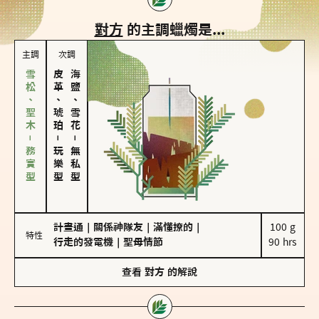
對方
的主調蠟燭是...
主調
次調
雪松、聖木－務實型
皮革、琥珀
海鹽、雪花
－
－
玩樂型
無私型
計畫通
｜
關係神隊友
｜
滿懂撩的
｜
100 g

特性
行走的發電機
｜
聖母情節
90 hrs
查看
對方
的解說