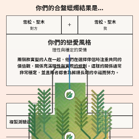
你們的合盤蠟燭結果是...
雪松、聖木
雪松、聖木
＋
對方
我
你們的戀愛風格
理性與穩定的愛情
兩個務實型的人在一起，他們在選擇伴侶時注重共同的
價值觀，關係充滿理性與實際的規劃。這樣的關係通常
非常穩定，並且兩者都會為維護長期的幸福而努力。
儲存我的結果圖
複製測驗連結
查看香氛類型全解析 >>>