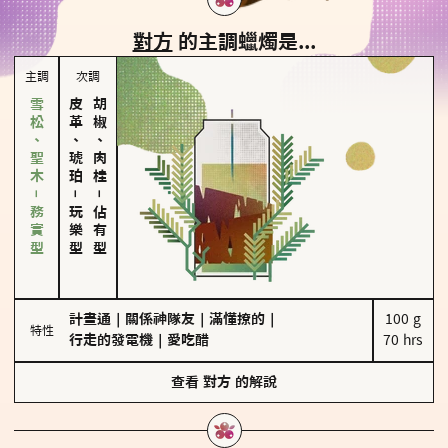
對方
的主調蠟燭是...
主調
次調
雪松、聖木－務實型
皮革、琥珀
胡椒、肉桂
－
－
玩樂型
佔有型
計畫通
｜
關係神隊友
｜
滿懂撩的
｜
100 g

特性
行走的發電機
｜
愛吃醋
70 hrs
查看
對方
的解說