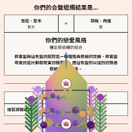
你們的合盤蠟燭結果是...
雪松、聖木
胡椒、肉桂
＋
對方
我
你們的戀愛風格
穩定與依賴的結合
務實型與佔有型的配對是一種理性與依賴的交織。務實型
帶來的是計劃和現實的穩定性，而佔有型則以強烈的情感
依賴來維護關係。
儲存我的結果圖
複製測驗連結
查看香氛類型全解析 >>>