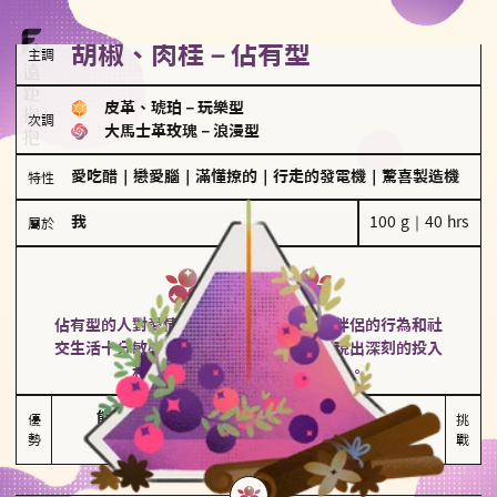
胡椒、肉桂－佔有型
主調
皮革、琥珀
－
玩樂型
次調
大馬士革玫瑰
－
浪漫型
愛吃醋
｜
戀愛腦
｜
滿懂撩的
｜
行走的發電機
｜
驚喜製造機
特性
我
100 g｜40 hrs
屬於
佔有型
胡椒、肉桂
佔有型的人對愛情有強烈的保護欲，對於伴侶的行為和社
交生活十分敏感、容易吃醋。在關係中展現出深刻的投入
和激情，但也可能讓人感到窒息。
能建立緊密關係

嫉妒心較強

優
挑
勢
積極維繫關係熱度
可能出現控制欲
戰