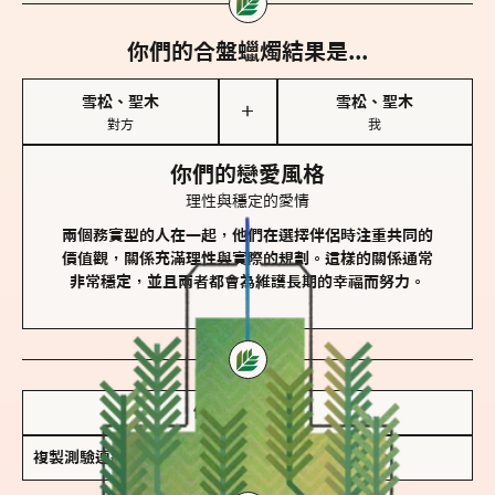
你們的合盤蠟燭結果是...
雪松、聖木
雪松、聖木
＋
對方
我
你們的戀愛風格
理性與穩定的愛情
兩個務實型的人在一起，他們在選擇伴侶時注重共同的
價值觀，關係充滿理性與實際的規劃。這樣的關係通常
非常穩定，並且兩者都會為維護長期的幸福而努力。
儲存我的結果圖
複製測驗連結
查看香氛類型全解析 >>>