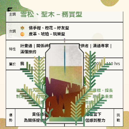
雪松、聖木－務實型
主調
佛手柑、橙花
－
好友型
次調
皮革、琥珀
－
玩樂型
計畫通
｜
關係神隊友
｜
情緒價值提供者
｜
溝通專家
｜
特性
滿懂撩的
我
100 g｜110 hrs
屬於
務實型
雪松、聖木
務實型的人深信愛情立基於共同的價值觀和目標，擅長
制定計劃。對他們來說，感情穩定最重要，願意為未來
的幸福而努力，讓愛情變得踏實而持久。
責任感強

較難活在當下

優
挑
勢
為關係提供穩定度
易讓伴侶感到壓力
戰