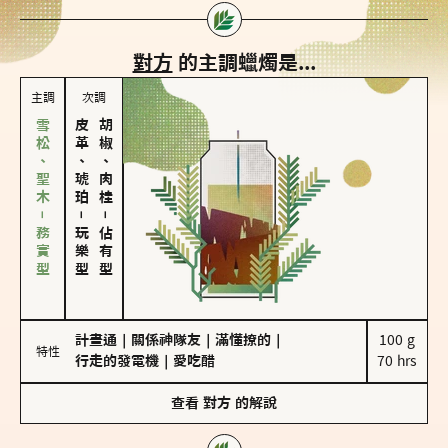
對方
的主調蠟燭是...
主調
次調
雪松、聖木－務實型
皮革、琥珀
胡椒、肉桂
－
－
玩樂型
佔有型
計畫通
｜
關係神隊友
｜
滿懂撩的
｜
100 g

特性
行走的發電機
｜
愛吃醋
70 hrs
查看
對方
的解說