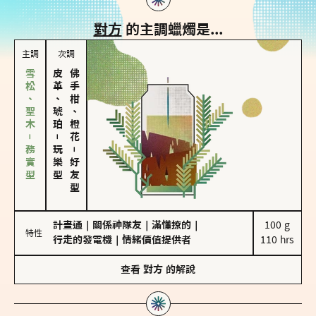
對方
的主調蠟燭是...
主調
次調
雪松、聖木－務實型
皮革、琥珀
佛手柑、橙花
－
玩樂型
－
好友型
計畫通
｜
關係神隊友
｜
滿懂撩的
｜
100 g

特性
行走的發電機
｜
情緒價值提供者
110 hrs
查看
對方
的解說