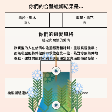
你們的合盤蠟燭結果是...
雪松、聖木
海鹽、雪花
＋
對方
我
你們的戀愛風格
穩定與關懷的愛情
務實型的人在感情中注重穩定和計劃，重視長遠發展；
而無私型則將伴侶的需求放在第一位，為對方無條件地
奉獻。這樣的配對能夠創造出穩定又充滿關懷的愛情。
儲存我的結果圖
複製測驗連結
查看香氛類型全解析 >>>