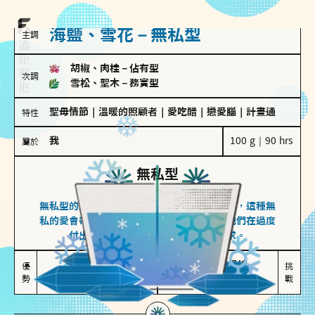
海鹽、雪花－無私型
主調
胡椒、肉桂
－
佔有型
次調
雪松、聖木
－
務實型
聖母情節
｜
溫暖的照顧者
｜
愛吃醋
｜
戀愛腦
｜
計畫通
特性
我
100 g｜90 hrs
屬於
無私型
海鹽、雪花
無私型的人傾向用心呵護、滿足另一半的需求，這種無
私的愛會帶來緊密的關係連結，但也可能讓他們在過度
付出中迷失自我，忽略自己真正的需求。
無私奉獻

較難設立界線

優
挑
勢
讓伴侶感受到關懷
易有強烈情感依賴
戰