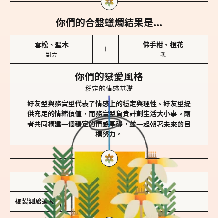
你們的合盤蠟燭結果是...
雪松、聖木
佛手柑、橙花
＋
對方
我
你們的戀愛風格
穩定的情感基礎
好友型與務實型代表了情感上的穩定與理性。好友型提
供充足的情緒價值，而務實型負責計劃生活大小事。兩
者共同構建一個穩定的情感基礎，並一起朝著未來的目
標努力。
儲存我的結果圖
複製測驗連結
查看香氛類型全解析 >>>