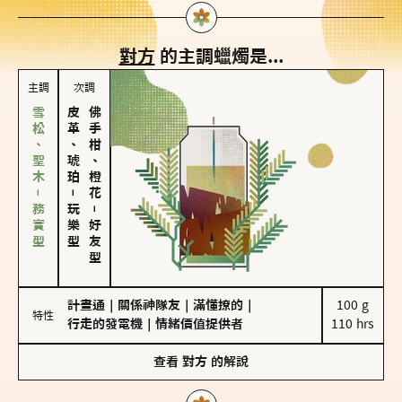
對方
的主調蠟燭是...
主調
次調
雪松、聖木－務實型
皮革、琥珀
佛手柑、橙花
－
玩樂型
－
好友型
計畫通
｜
關係神隊友
｜
滿懂撩的
｜
100 g

特性
行走的發電機
｜
情緒價值提供者
110 hrs
查看
對方
的解說