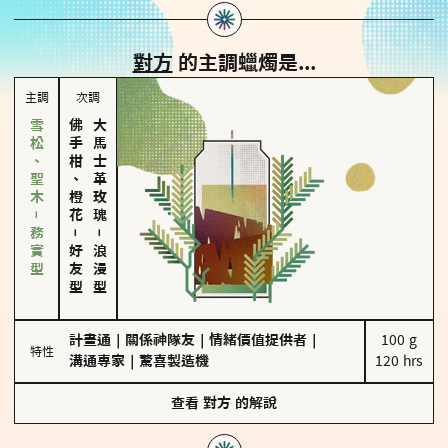
對方
的主調蠟燭是...
主調
次調
雪松、聖木－務實型
佛手柑、橙花
大馬士革玫瑰
－
－
好友型
浪漫型
計畫通
｜
關係神隊友
｜
情緒價值提供者
｜
100 g

特性
溝通專家
｜
驚喜製造機
120 hrs
查看
對方
的解說