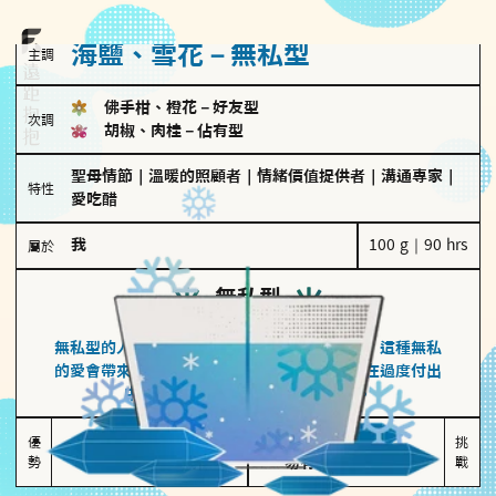
海鹽、雪花－無私型
主調
佛手柑、橙花
－
好友型
次調
胡椒、肉桂
－
佔有型
聖母情節
｜
溫暖的照顧者
｜
情緒價值提供者
｜
溝通專家
｜
特性
愛吃醋
我
100 g｜90 hrs
屬於
無私型
海鹽、雪花
無私型的人傾向用心呵護、滿足另一半的需求，這種無私
的愛會帶來緊密的關係連結，但也可能讓他們在過度付出
中迷失自我，忽略自己真正的需求。
無私奉獻

較難設立界線

優
挑
勢
讓伴侶感受到關懷
易有強烈情感依賴
戰