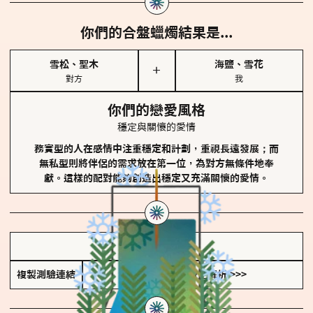
你們的合盤蠟燭結果是...
雪松、聖木
海鹽、雪花
＋
對方
我
你們的戀愛風格
穩定與關懷的愛情
務實型的人在感情中注重穩定和計劃，重視長遠發展；而
無私型則將伴侶的需求放在第一位，為對方無條件地奉
獻。這樣的配對能夠創造出穩定又充滿關懷的愛情。
儲存我的結果圖
複製測驗連結
查看香氛類型全解析 >>>