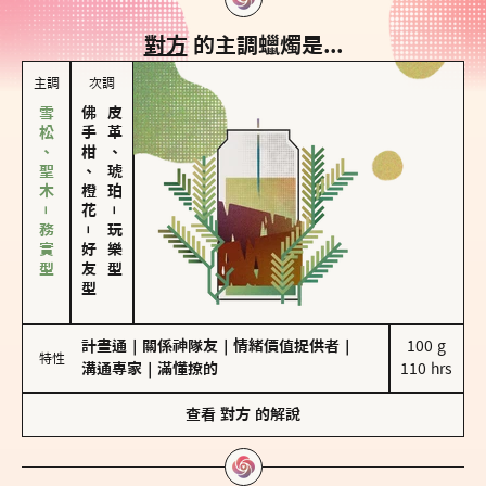
對方
的主調蠟燭是...
主調
次調
雪松、聖木－務實型
佛手柑、橙花
皮革、琥珀
－
－
玩樂型
好友型
計畫通
｜
關係神隊友
｜
情緒價值提供者
｜
100 g

特性
溝通專家
｜
滿懂撩的
110 hrs
查看
對方
的解說