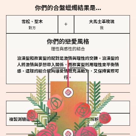
你們的合盤蠟燭結果是...
雪松、聖木
大馬士革玫瑰
＋
對方
我
你們的戀愛風格
理性與感性的結合
浪漫型和務實型的配對是激情與理性的交錯。浪漫型的
人將激情與夢想帶入關係，而務實型則用理性來平衡情
感。這樣的組合能夠讓愛情既充滿動力，又保持實際可
行。
儲存我的結果圖
複製測驗連結
查看香氛類型全解析 >>>