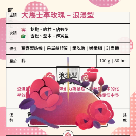
大馬士革玫瑰－浪漫型
主調
胡椒、肉桂
－
佔有型
次調
雪松、聖木
－
務實型
驚喜製造機
｜
易暈船體質
｜
愛吃醋
｜
戀愛腦
｜
計畫通
特性
我
100 g｜80 hrs
屬於
浪漫型
大馬士革玫瑰
浪漫型的人以激情與性吸引力為基礎，深信關係中的化
學效應，認為每次相遇都是命中註定。傾向在愛情中尋
找火花，經常表達對另一半的愛意和讚美。
保持戀愛新鮮感

情緒起伏較大

優
挑
勢
用心策劃浪漫驚喜
感情中較需要關注
戰