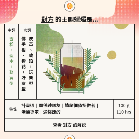
對方
的主調蠟燭是...
主調
次調
雪松、聖木－務實型
佛手柑、橙花
皮革、琥珀
－
－
玩樂型
好友型
計畫通
｜
關係神隊友
｜
情緒價值提供者
｜
100 g

特性
溝通專家
｜
滿懂撩的
110 hrs
查看
對方
的解說