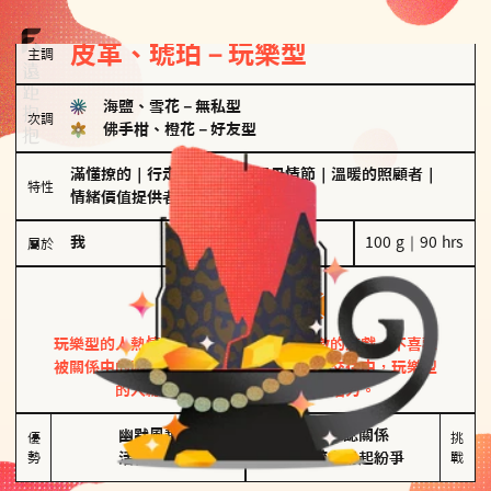
皮革、琥珀－玩樂型
主調
海鹽、雪花
－
無私型
次調
佛手柑、橙花
－
好友型
滿懂撩的
｜
行走的發電機
｜
聖母情節
｜
溫暖的照顧者
｜
特性
情緒價值提供者
我
100 g｜90 hrs
屬於
玩樂型
皮革、琥珀
玩樂型的人熱情洋溢，視戀愛為一場刺激的遊戲，不喜歡
被關係中的限制綑綁。無論是約會中還是交往中，玩樂型
的人總能帶來樂趣，讓關係充滿活力。
幽默風趣

害怕確認關係

優
挑
勢
活在當下
桃花較多易起紛爭
戰