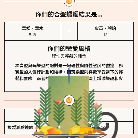
你們的合盤蠟燭結果是...
雪松、聖木
皮革、琥珀
＋
對方
我
你們的戀愛風格
理性與輕鬆的結合
務實型與玩樂型的配對是一場理性與隨性態度的碰撞。務
實型的人偏好計劃和結構，而玩樂型則喜歡享受當下的輕
鬆和冒險。兩者的關係能夠在穩定的基礎上增添樂趣和火
花。
儲存我的結果圖
複製測驗連結
查看香氛類型全解析 >>>