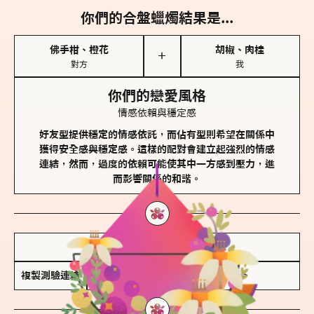
你們的合盤蠟燭結果是...
佛手柑、橙花
胡椒、肉桂
＋
對方
我
你們的戀愛風格
情感依賴與穩定感
好友型提供穩定的情感依託，而佔有型則希望在關係中
獲得安全感與穩定感。這樣的配對會建立起強烈的情感
連結，然而，過度的依賴可能使其中一方感到壓力，進
而影響關係的和諧。
儲存我的結果圖
複製測驗連結
查看香氛類型全解析 >>>