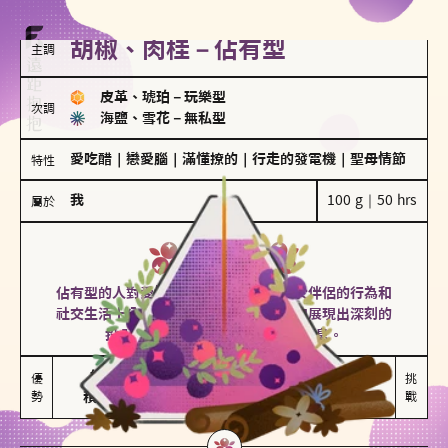
胡椒、肉桂－佔有型
主調
皮革、琥珀
－
玩樂型
次調
海鹽、雪花
－
無私型
愛吃醋
｜
戀愛腦
｜
滿懂撩的
｜
行走的發電機
｜
聖母情節
特性
我
100 g｜50 hrs
屬於
佔有型
胡椒、肉桂
佔有型的人對愛情有強烈的保護欲，對於伴侶的行為和
社交生活十分敏感、容易吃醋。在關係中展現出深刻的
投入和激情，但也可能讓人感到窒息。
能建立緊密關係

嫉妒心較強

優
挑
勢
積極維繫關係熱度
可能出現控制欲
戰