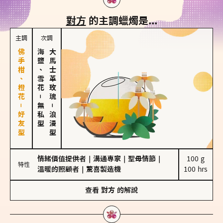
對方
的主調蠟燭是...
主調
次調
佛手柑、橙花－好友型
海鹽、雪花
大馬士革玫瑰
－
無私型
－
浪漫型
情緒價值提供者
｜
溝通專家
｜
聖母情節
｜
100 g

特性
溫暖的照顧者
｜
驚喜製造機
100 hrs
查看
對方
的解說