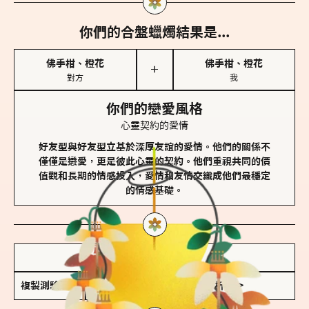
你們的合盤蠟燭結果是...
佛手柑、橙花
佛手柑、橙花
＋
對方
我
你們的戀愛風格
心靈契約的愛情
好友型與好友型立基於深厚友誼的愛情。他們的關係不
僅僅是戀愛，更是彼此心靈的契約。他們重視共同的價
值觀和長期的情感投入，愛情和友情交織成他們最穩定
的情感基礎。
儲存我的結果圖
複製測驗連結
查看香氛類型全解析 >>>