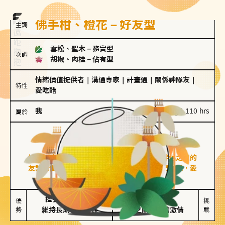
佛手柑、橙花－好友型
主調
雪松、聖木
－
務實型
次調
胡椒、肉桂
－
佔有型
情緒價值提供者
｜
溝通專家
｜
計畫通
｜
關係神隊友
｜
特性
愛吃醋
我
100 g｜110 hrs
屬於
好友型
佛手柑、橙花
好友型的人喜歡分享生活中的點滴，重視與伴侶之間的
友誼和信任，穩定感是重要的關鍵詞。對他們來說，愛
情是心靈深處的共鳴和理解。
擅長聆聽與溝通

不喜歡變化

優
挑
勢
維持長期穩定關係
缺乏關係中的激情
戰