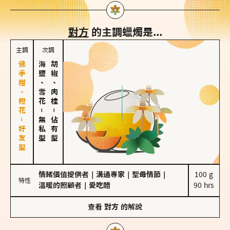
對方
的主調蠟燭是...
主調
次調
佛手柑、橙花－好友型
海鹽、雪花
胡椒、肉桂
－
－
無私型
佔有型
情緒價值提供者
｜
溝通專家
｜
聖母情節
｜
100 g

特性
溫暖的照顧者
｜
愛吃醋
90 hrs
查看
對方
的解說