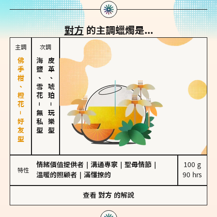
對方
的主調蠟燭是...
主調
次調
佛手柑、橙花－好友型
海鹽、雪花
皮革、琥珀
－
－
無私型
玩樂型
情緒價值提供者
｜
溝通專家
｜
聖母情節
｜
100 g

特性
溫暖的照顧者
｜
滿懂撩的
90 hrs
查看
對方
的解說