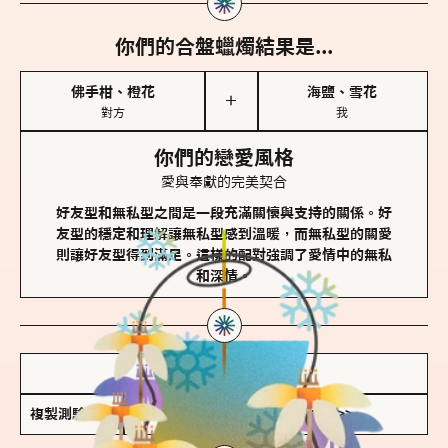
你們的合盤蠟燭結果是...
佛手柑、橙花
海鹽、雪花
＋
對方
我
你們的戀愛風格
愛與奉獻的完美契合
好友型和無私型之間是一段充滿關懷與支持的關係。好
友型的穩定和理解讓無私型感到溫暖，而無私型的關愛
則讓好友型得到滿足。這樣的配對強調了愛情中的無私
和深情。
儲存我的結果圖
複製測驗連結
查看香氛類型全解析 >>>