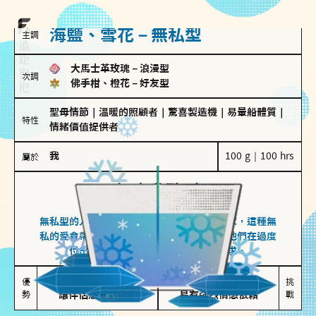
海鹽、雪花－無私型
主調
大馬士革玫瑰
－
浪漫型
次調
佛手柑、橙花
－
好友型
聖母情節
｜
溫暖的照顧者
｜
驚喜製造機
｜
易暈船體質
｜
特性
情緒價值提供者
我
100 g｜100 hrs
屬於
無私型
海鹽、雪花
無私型的人傾向用心呵護、滿足另一半的需求，這種無
私的愛會帶來緊密的關係連結，但也可能讓他們在過度
付出中迷失自我，忽略自己真正的需求。
無私奉獻

較難設立界線

優
挑
勢
讓伴侶感受到關懷
易有強烈情感依賴
戰