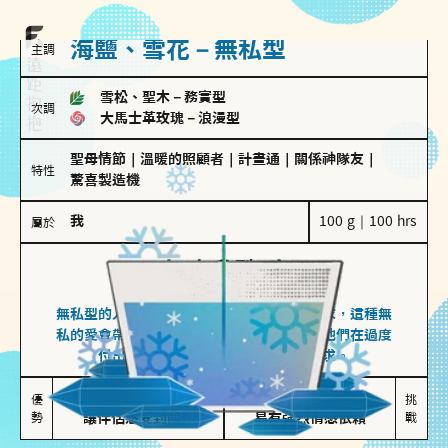
海鹽、雪花－無私型
主調
雪松、聖木
－
務實型
次調
大馬士革玫瑰
－
浪漫型
聖母情節
｜
溫暖的照顧者
｜
計畫通
｜
關係神隊友
｜
特性
驚喜製造機
我
100 g｜100 hrs
屬於
無私型
海鹽、雪花
無私型的人傾向用心呵護、滿足另一半的需求，這種無
私的愛會帶來緊密的關係連結，但也可能讓他們在過度
付出中迷失自我，忽略自己真正的需求。
無私奉獻

較難設立界線

優
挑
勢
讓伴侶感受到關懷
易有強烈情感依賴
戰