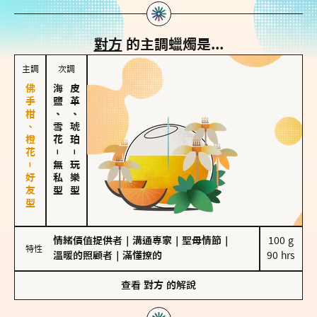
對方
的主調蠟燭是...
主調
次調
佛手柑、橙花－好友型
海鹽、雪花
皮革、琥珀
－
－
無私型
玩樂型
情緒價值提供者
｜
溝通專家
｜
聖母情節
｜
100 g

特性
溫暖的照顧者
｜
滿懂撩的
90 hrs
查看
對方
的解說