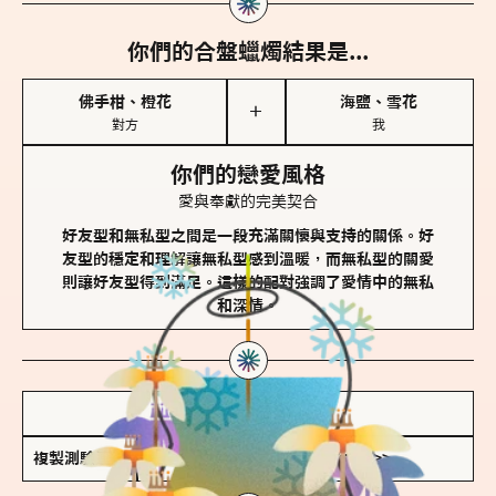
你們的合盤蠟燭結果是...
佛手柑、橙花
海鹽、雪花
＋
對方
我
你們的戀愛風格
愛與奉獻的完美契合
好友型和無私型之間是一段充滿關懷與支持的關係。好
友型的穩定和理解讓無私型感到溫暖，而無私型的關愛
則讓好友型得到滿足。這樣的配對強調了愛情中的無私
和深情。
儲存我的結果圖
複製測驗連結
查看香氛類型全解析 >>>