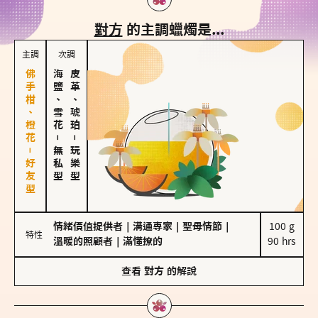
對方
的主調蠟燭是...
主調
次調
佛手柑、橙花－好友型
海鹽、雪花
皮革、琥珀
－
－
無私型
玩樂型
情緒價值提供者
｜
溝通專家
｜
聖母情節
｜
100 g

特性
溫暖的照顧者
｜
滿懂撩的
90 hrs
查看
對方
的解說