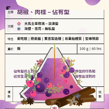
胡椒、肉桂－佔有型
主調
大馬士革玫瑰
－
浪漫型
次調
海鹽、雪花
－
無私型
愛吃醋
｜
戀愛腦
｜
驚喜製造機
｜
易暈船體質
｜
聖母情節
特性
我
100 g｜60 hrs
屬於
佔有型
胡椒、肉桂
佔有型的人對愛情有強烈的保護欲，對於伴侶的行為和
社交生活十分敏感、容易吃醋。在關係中展現出深刻的
投入和激情，但也可能讓人感到窒息。
能建立緊密關係

嫉妒心較強

優
挑
勢
積極維繫關係熱度
可能出現控制欲
戰