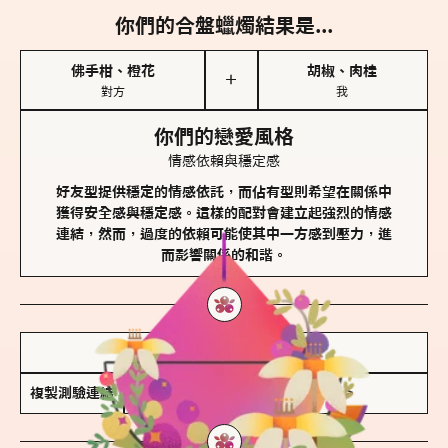
你們的合盤蠟燭結果是...
佛手柑、橙花
胡椒、肉桂
＋
對方
我
你們的戀愛風格
情感依賴與穩定感
好友型提供穩定的情感依託，而佔有型則希望在關係中
獲得安全感與穩定感。這樣的配對會建立起強烈的情感
連結，然而，過度的依賴可能使其中一方感到壓力，進
而影響關係的和諧。
儲存我的結果圖
複製測驗連結
查看香氛類型全解析 >>>