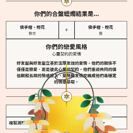
你們的合盤蠟燭結果是...
佛手柑、橙花
佛手柑、橙花
＋
對方
我
你們的戀愛風格
心靈契約的愛情
好友型與好友型立基於深厚友誼的愛情。他們的關係不
僅僅是戀愛，更是彼此心靈的契約。他們重視共同的價
值觀和長期的情感投入，愛情和友情交織成他們最穩定
的情感基礎。
儲存我的結果圖
複製測驗連結
查看香氛類型全解析 >>>