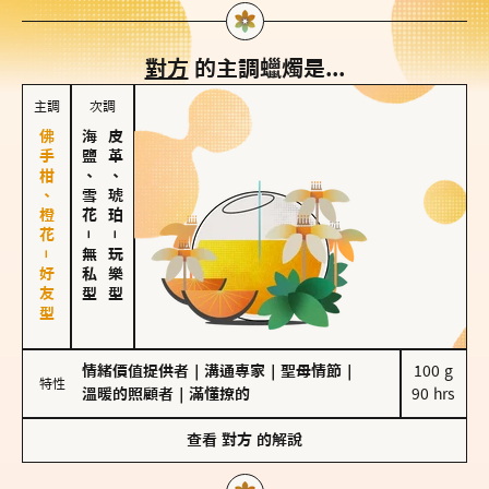
對方
的主調蠟燭是...
主調
次調
佛手柑、橙花－好友型
海鹽、雪花
皮革、琥珀
－
－
無私型
玩樂型
情緒價值提供者
｜
溝通專家
｜
聖母情節
｜
100 g

特性
溫暖的照顧者
｜
滿懂撩的
90 hrs
查看
對方
的解說