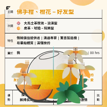
佛手柑、橙花－好友型
主調
大馬士革玫瑰
－
浪漫型
次調
皮革、琥珀
－
玩樂型
情緒價值提供者
｜
溝通專家
｜
驚喜製造機
｜
特性
易暈船體質
｜
滿懂撩的
我
100 g｜80 hrs
屬於
好友型
佛手柑、橙花
好友型的人喜歡分享生活中的點滴，重視與伴侶之間的
友誼和信任，穩定感是重要的關鍵詞。對他們來說，愛
情是心靈深處的共鳴和理解。
擅長聆聽與溝通

不喜歡變化

優
挑
勢
維持長期穩定關係
缺乏關係中的激情
戰