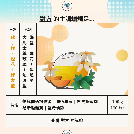
對方
的主調蠟燭是...
主調
次調
佛手柑、橙花－好友型
大馬士革玫瑰
海鹽、雪花
－
－
無私型
浪漫型
情緒價值提供者
｜
溝通專家
｜
驚喜製造機
｜
100 g

特性
易暈船體質
｜
聖母情節
100 hrs
查看
對方
的解說