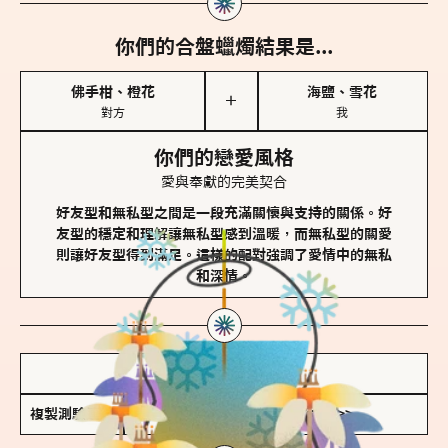
你們的合盤蠟燭結果是...
佛手柑、橙花
海鹽、雪花
＋
對方
我
你們的戀愛風格
愛與奉獻的完美契合
好友型和無私型之間是一段充滿關懷與支持的關係。好
友型的穩定和理解讓無私型感到溫暖，而無私型的關愛
則讓好友型得到滿足。這樣的配對強調了愛情中的無私
和深情。
儲存我的結果圖
複製測驗連結
查看香氛類型全解析 >>>