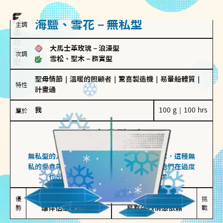
海鹽、雪花－無私型
主調
大馬士革玫瑰
－
浪漫型
次調
雪松、聖木
－
務實型
聖母情節
｜
溫暖的照顧者
｜
驚喜製造機
｜
易暈船體質
｜
特性
計畫通
我
100 g｜100 hrs
屬於
無私型
海鹽、雪花
無私型的人傾向用心呵護、滿足另一半的需求，這種無
私的愛會帶來緊密的關係連結，但也可能讓他們在過度
付出中迷失自我，忽略自己真正的需求。
無私奉獻

較難設立界線

優
挑
勢
讓伴侶感受到關懷
易有強烈情感依賴
戰