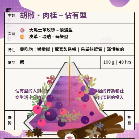
胡椒、肉桂－佔有型
主調
大馬士革玫瑰
－
浪漫型
次調
皮革、琥珀
－
玩樂型
愛吃醋
｜
戀愛腦
｜
驚喜製造機
｜
易暈船體質
｜
滿懂撩的
特性
我
100 g｜40 hrs
屬於
佔有型
胡椒、肉桂
佔有型的人對愛情有強烈的保護欲，對於伴侶的行為和社
交生活十分敏感、容易吃醋。在關係中展現出深刻的投入
和激情，但也可能讓人感到窒息。
能建立緊密關係

嫉妒心較強

優
挑
勢
積極維繫關係熱度
可能出現控制欲
戰