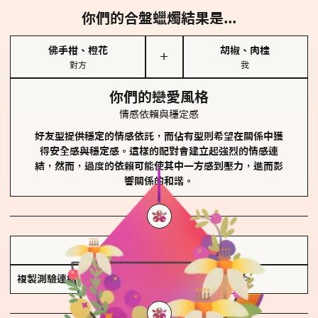
你們的合盤蠟燭結果是...
佛手柑、橙花
胡椒、肉桂
＋
對方
我
你們的戀愛風格
情感依賴與穩定感
好友型提供穩定的情感依託，而佔有型則希望在關係中獲
得安全感與穩定感。這樣的配對會建立起強烈的情感連
結，然而，過度的依賴可能使其中一方感到壓力，進而影
響關係的和諧。
儲存我的結果圖
複製測驗連結
查看香氛類型全解析 >>>