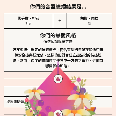
你們的合盤蠟燭結果是...
佛手柑、橙花
胡椒、肉桂
＋
對方
我
你們的戀愛風格
情感依賴與穩定感
好友型提供穩定的情感依託，而佔有型則希望在關係中獲
得安全感與穩定感。這樣的配對會建立起強烈的情感連
結，然而，過度的依賴可能使其中一方感到壓力，進而影
響關係的和諧。
儲存我的結果圖
複製測驗連結
查看香氛類型全解析 >>>