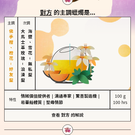
對方
的主調蠟燭是...
主調
次調
佛手柑、橙花－好友型
大馬士革玫瑰
海鹽、雪花
－
－
無私型
浪漫型
情緒價值提供者
｜
溝通專家
｜
驚喜製造機
｜
100 g

特性
易暈船體質
｜
聖母情節
100 hrs
查看
對方
的解說