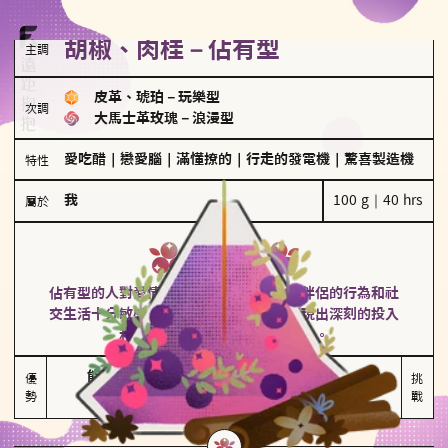
胡椒、肉桂－佔有型
主調
皮革、琥珀
－
玩樂型
次調
大馬士革玫瑰
－
浪漫型
愛吃醋
｜
戀愛腦
｜
滿懂撩的
｜
行走的發電機
｜
驚喜製造機
特性
我
100 g｜40 hrs
屬於
佔有型
胡椒、肉桂
佔有型的人對愛情有強烈的保護欲，對於伴侶的行為和社
交生活十分敏感、容易吃醋。在關係中展現出深刻的投入
和激情，但也可能讓人感到窒息。
能建立緊密關係

嫉妒心較強

優
挑
勢
積極維繫關係熱度
可能出現控制欲
戰