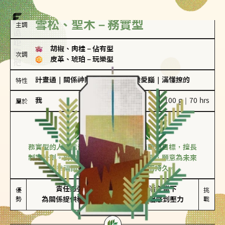
雪松、聖木－務實型
主調
胡椒、肉桂
－
佔有型
次調
皮革、琥珀
－
玩樂型
計畫通
｜
關係神隊友
｜
愛吃醋
｜
戀愛腦
｜
滿懂撩的
特性
我
100 g｜70 hrs
屬於
務實型
雪松、聖木
務實型的人深信愛情立基於共同的價值觀和目標，擅長
制定計劃。對他們來說，感情穩定最重要，願意為未來
的幸福而努力，讓愛情變得踏實而持久。
責任感強

較難活在當下

優
挑
勢
為關係提供穩定度
易讓伴侶感到壓力
戰