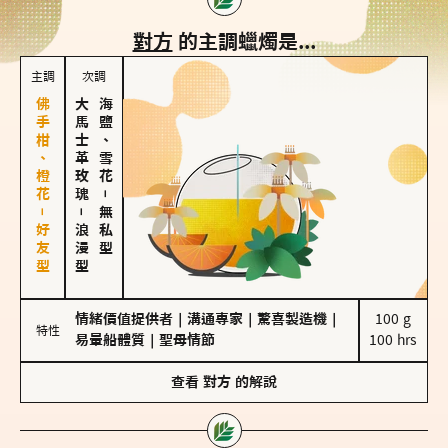
對方
的主調蠟燭是...
主調
次調
佛手柑、橙花－好友型
大馬士革玫瑰
海鹽、雪花
－
－
無私型
浪漫型
情緒價值提供者
｜
溝通專家
｜
驚喜製造機
｜
100 g

特性
易暈船體質
｜
聖母情節
100 hrs
查看
對方
的解說