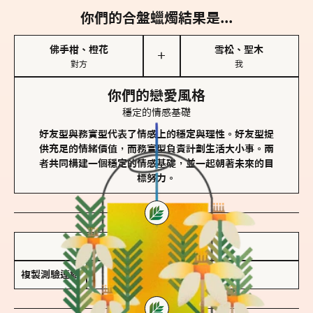
你們的合盤蠟燭結果是...
佛手柑、橙花
雪松、聖木
＋
對方
我
你們的戀愛風格
穩定的情感基礎
好友型與務實型代表了情感上的穩定與理性。好友型提
供充足的情緒價值，而務實型負責計劃生活大小事。兩
者共同構建一個穩定的情感基礎，並一起朝著未來的目
標努力。
儲存我的結果圖
複製測驗連結
查看香氛類型全解析 >>>