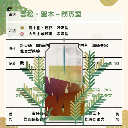
雪松、聖木－務實型
主調
佛手柑、橙花
－
好友型
次調
大馬士革玫瑰
－
浪漫型
計畫通
｜
關係神隊友
｜
情緒價值提供者
｜
溝通專家
｜
特性
驚喜製造機
我
100 g｜120 hrs
屬於
務實型
雪松、聖木
務實型的人深信愛情立基於共同的價值觀和目標，擅長
制定計劃。對他們來說，感情穩定最重要，願意為未來
的幸福而努力，讓愛情變得踏實而持久。
責任感強

較難活在當下

優
挑
勢
為關係提供穩定度
易讓伴侶感到壓力
戰