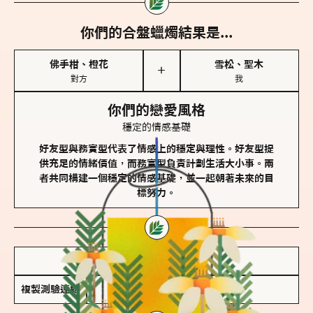
你們的合盤蠟燭結果是...
佛手柑、橙花
雪松、聖木
＋
對方
我
你們的戀愛風格
穩定的情感基礎
好友型與務實型代表了情感上的穩定與理性。好友型提
供充足的情緒價值，而務實型負責計劃生活大小事。兩
者共同構建一個穩定的情感基礎，並一起朝著未來的目
標努力。
儲存我的結果圖
複製測驗連結
查看香氛類型全解析 >>>