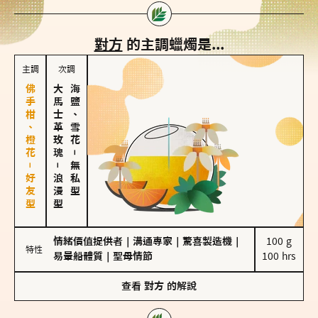
對方
的主調蠟燭是...
主調
次調
佛手柑、橙花－好友型
大馬士革玫瑰
海鹽、雪花
－
－
無私型
浪漫型
情緒價值提供者
｜
溝通專家
｜
驚喜製造機
｜
100 g

特性
易暈船體質
｜
聖母情節
100 hrs
查看
對方
的解說