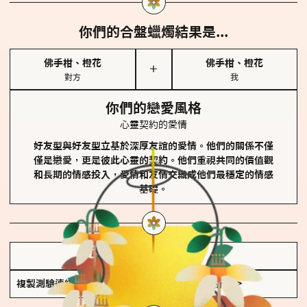
你們的合盤蠟燭結果是...
佛手柑、橙花
佛手柑、橙花
＋
對方
我
你們的戀愛風格
心靈契約的愛情
好友型與好友型立基於深厚友誼的愛情。他們的關係不僅
僅是戀愛，更是彼此心靈的契約。他們重視共同的價值觀
和長期的情感投入，愛情和友情交織成他們最穩定的情感
基礎。
儲存我的結果圖
複製測驗連結
查看香氛類型全解析 >>>