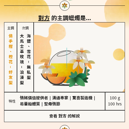
對方
的主調蠟燭是...
主調
次調
佛手柑、橙花－好友型
大馬士革玫瑰
海鹽、雪花
－
－
無私型
浪漫型
情緒價值提供者
｜
溝通專家
｜
驚喜製造機
｜
100 g

特性
易暈船體質
｜
聖母情節
100 hrs
查看
對方
的解說