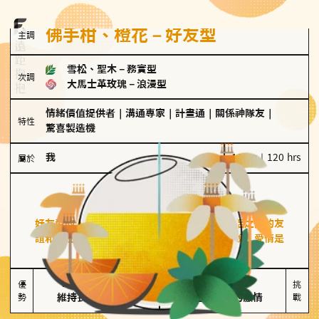
佛手柑、橙花－好友型
主調
雪松、聖木
－
務實型
次調
大馬士革玫瑰
－
浪漫型
情緒價值提供者
｜
溝通專家
｜
計畫通
｜
關係神隊友
｜
特性
驚喜製造機
我
100 g｜120 hrs
屬於
好友型
佛手柑、橙花
好友型的人喜歡分享生活中的點滴，重視與伴侶之間的友
誼和信任，穩定感是重要的關鍵詞。對他們來說，愛情是
心靈深處的共鳴和理解。
擅長聆聽與溝通

不喜歡變化

優
挑
勢
維持長期穩定關係
缺乏關係中的激情
戰