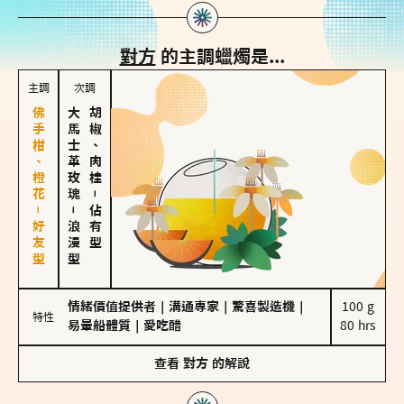
對方
的主調蠟燭是...
主調
次調
佛手柑、橙花－好友型
大馬士革玫瑰
胡椒、肉桂
－
－
佔有型
浪漫型
情緒價值提供者
｜
溝通專家
｜
驚喜製造機
｜
100 g

特性
易暈船體質
｜
愛吃醋
80 hrs
查看
對方
的解說