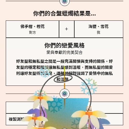
你們的合盤蠟燭結果是...
佛手柑、橙花
海鹽、雪花
＋
對方
我
你們的戀愛風格
愛與奉獻的完美契合
好友型和無私型之間是一段充滿關懷與支持的關係。好
友型的穩定和理解讓無私型感到溫暖，而無私型的關愛
則讓好友型得到滿足。這樣的配對強調了愛情中的無私
和深情。
儲存我的結果圖
複製測驗連結
查看香氛類型全解析 >>>