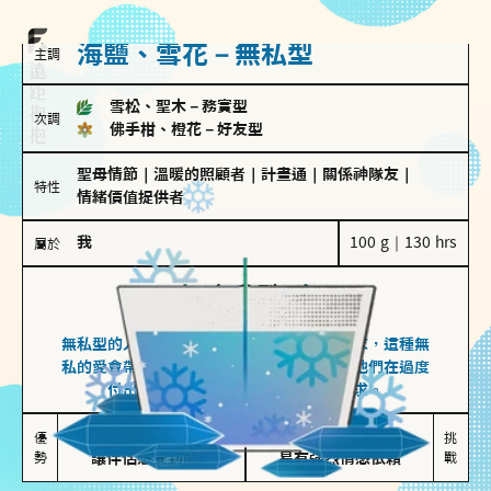
海鹽、雪花－無私型
主調
雪松、聖木
－
務實型
次調
佛手柑、橙花
－
好友型
聖母情節
｜
溫暖的照顧者
｜
計畫通
｜
關係神隊友
｜
特性
情緒價值提供者
我
100 g｜130 hrs
屬於
無私型
海鹽、雪花
無私型的人傾向用心呵護、滿足另一半的需求，這種無
私的愛會帶來緊密的關係連結，但也可能讓他們在過度
付出中迷失自我，忽略自己真正的需求。
無私奉獻

較難設立界線

優
挑
勢
讓伴侶感受到關懷
易有強烈情感依賴
戰