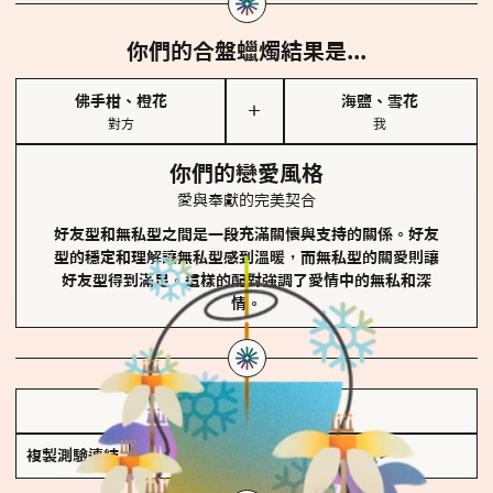
你們的合盤蠟燭結果是...
佛手柑、橙花
海鹽、雪花
＋
對方
我
你們的戀愛風格
愛與奉獻的完美契合
好友型和無私型之間是一段充滿關懷與支持的關係。好友
型的穩定和理解讓無私型感到溫暖，而無私型的關愛則讓
好友型得到滿足。這樣的配對強調了愛情中的無私和深
情。
儲存我的結果圖
複製測驗連結
查看香氛類型全解析 >>>