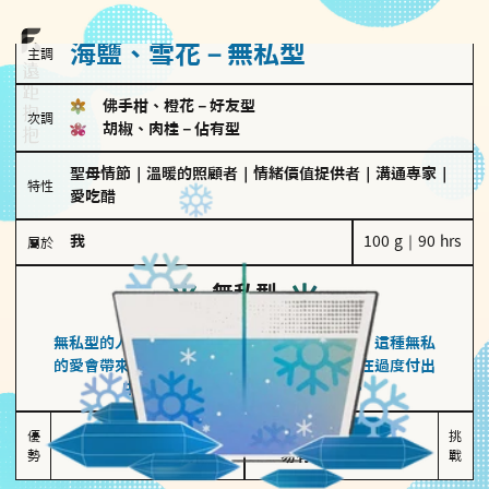
海鹽、雪花－無私型
主調
佛手柑、橙花
－
好友型
次調
胡椒、肉桂
－
佔有型
聖母情節
｜
溫暖的照顧者
｜
情緒價值提供者
｜
溝通專家
｜
特性
愛吃醋
我
100 g｜90 hrs
屬於
無私型
海鹽、雪花
無私型的人傾向用心呵護、滿足另一半的需求，這種無私
的愛會帶來緊密的關係連結，但也可能讓他們在過度付出
中迷失自我，忽略自己真正的需求。
無私奉獻

較難設立界線

優
挑
勢
讓伴侶感受到關懷
易有強烈情感依賴
戰