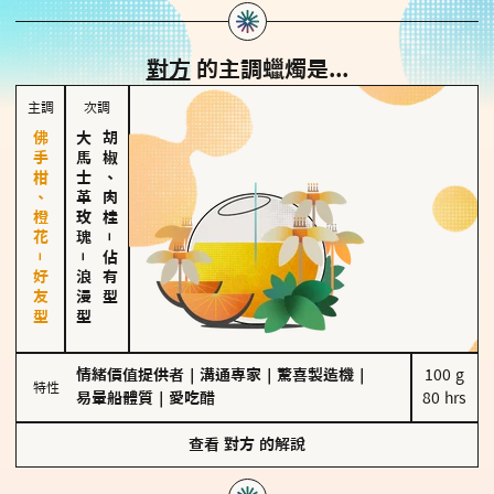
對方
的主調蠟燭是...
主調
次調
佛手柑、橙花－好友型
大馬士革玫瑰
胡椒、肉桂
－
－
佔有型
浪漫型
情緒價值提供者
｜
溝通專家
｜
驚喜製造機
｜
100 g

特性
易暈船體質
｜
愛吃醋
80 hrs
查看
對方
的解說