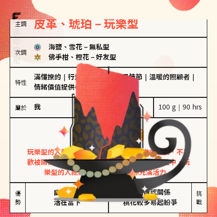
皮革、琥珀－玩樂型
主調
海鹽、雪花
－
無私型
次調
佛手柑、橙花
－
好友型
滿懂撩的
｜
行走的發電機
｜
聖母情節
｜
溫暖的照顧者
｜
特性
情緒價值提供者
我
100 g｜90 hrs
屬於
玩樂型
皮革、琥珀
玩樂型的人熱情洋溢，視戀愛為一場刺激的遊戲，不喜
歡被關係中的限制綑綁。無論是約會中還是交往中，玩
樂型的人總能帶來樂趣，讓關係充滿活力。
幽默風趣

害怕確認關係

優
挑
勢
活在當下
桃花較多易起紛爭
戰