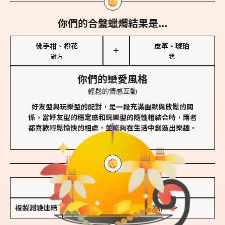
你們的合盤蠟燭結果是...
佛手柑、橙花
皮革、琥珀
＋
對方
我
你們的戀愛風格
輕鬆的情感互動
好友型與玩樂型的配對，是一段充滿幽默與放鬆的關
係。當好友型的穩定感和玩樂型的隨性相結合時，兩者
都喜歡輕鬆愉快的相處，並能夠在生活中創造出樂趣。
儲存我的結果圖
複製測驗連結
查看香氛類型全解析 >>>