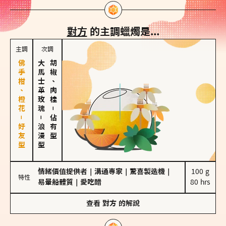
對方
的主調蠟燭是...
主調
次調
佛手柑、橙花－好友型
大馬士革玫瑰
胡椒、肉桂
－
－
佔有型
浪漫型
情緒價值提供者
｜
溝通專家
｜
驚喜製造機
｜
100 g

特性
易暈船體質
｜
愛吃醋
80 hrs
查看
對方
的解說