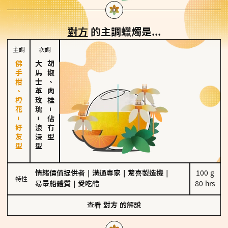
對方
的主調蠟燭是...
主調
次調
佛手柑、橙花－好友型
大馬士革玫瑰
胡椒、肉桂
－
－
佔有型
浪漫型
情緒價值提供者
｜
溝通專家
｜
驚喜製造機
｜
100 g

特性
易暈船體質
｜
愛吃醋
80 hrs
查看
對方
的解說