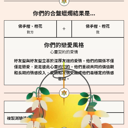
你們的合盤蠟燭結果是...
佛手柑、橙花
佛手柑、橙花
＋
對方
我
你們的戀愛風格
心靈契約的愛情
好友型與好友型立基於深厚友誼的愛情。他們的關係不僅
僅是戀愛，更是彼此心靈的契約。他們重視共同的價值觀
和長期的情感投入，愛情和友情交織成他們最穩定的情感
基礎。
儲存我的結果圖
複製測驗連結
查看香氛類型全解析 >>>