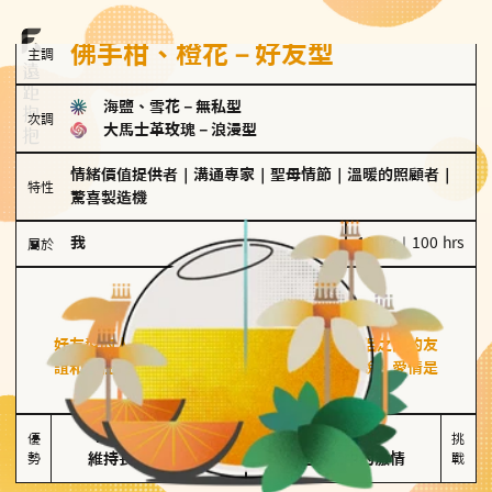
佛手柑、橙花－好友型
主調
海鹽、雪花
－
無私型
次調
大馬士革玫瑰
－
浪漫型
情緒價值提供者
｜
溝通專家
｜
聖母情節
｜
溫暖的照顧者
｜
特性
驚喜製造機
我
100 g｜100 hrs
屬於
好友型
佛手柑、橙花
好友型的人喜歡分享生活中的點滴，重視與伴侶之間的友
誼和信任，穩定感是重要的關鍵詞。對他們來說，愛情是
心靈深處的共鳴和理解。
擅長聆聽與溝通

不喜歡變化

優
挑
勢
維持長期穩定關係
缺乏關係中的激情
戰