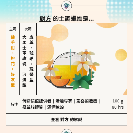
對方
的主調蠟燭是...
主調
次調
佛手柑、橙花－好友型
大馬士革玫瑰
皮革、琥珀
－
－
玩樂型
浪漫型
情緒價值提供者
｜
溝通專家
｜
驚喜製造機
｜
100 g

特性
易暈船體質
｜
滿懂撩的
80 hrs
查看
對方
的解說