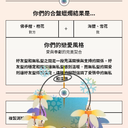
你們的合盤蠟燭結果是...
佛手柑、橙花
海鹽、雪花
＋
對方
我
你們的戀愛風格
愛與奉獻的完美契合
好友型和無私型之間是一段充滿關懷與支持的關係。好
友型的穩定和理解讓無私型感到溫暖，而無私型的關愛
則讓好友型得到滿足。這樣的配對強調了愛情中的無私
和深情。
儲存我的結果圖
複製測驗連結
查看香氛類型全解析 >>>