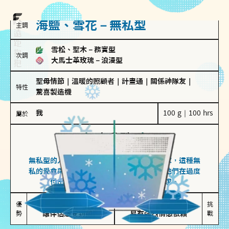
海鹽、雪花－無私型
主調
雪松、聖木
－
務實型
次調
大馬士革玫瑰
－
浪漫型
聖母情節
｜
溫暖的照顧者
｜
計畫通
｜
關係神隊友
｜
特性
驚喜製造機
我
100 g｜100 hrs
屬於
無私型
海鹽、雪花
無私型的人傾向用心呵護、滿足另一半的需求，這種無
私的愛會帶來緊密的關係連結，但也可能讓他們在過度
付出中迷失自我，忽略自己真正的需求。
無私奉獻

較難設立界線

優
挑
勢
讓伴侶感受到關懷
易有強烈情感依賴
戰