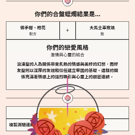
你們的合盤蠟燭結果是...
佛手柑、橙花
大馬士革玫瑰
＋
對方
我
你們的戀愛風格
激情與心靈的結合
浪漫型的人為關係帶來炙熱的情感與美好的幻想，而好
友型則以深厚的友誼和信任建立牢固的基礎。這樣的關
係充滿著情感上的強烈吸引與心靈上的親密連結。
儲存我的結果圖
複製測驗連結
查看香氛類型全解析 >>>