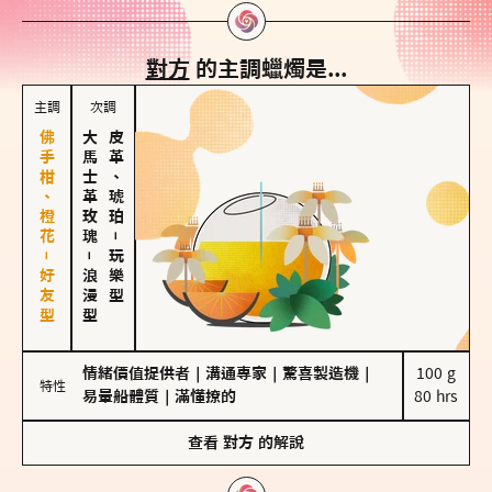
對方
的主調蠟燭是...
主調
次調
佛手柑、橙花－好友型
大馬士革玫瑰
皮革、琥珀
－
－
玩樂型
浪漫型
情緒價值提供者
｜
溝通專家
｜
驚喜製造機
｜
100 g

特性
易暈船體質
｜
滿懂撩的
80 hrs
查看
對方
的解說