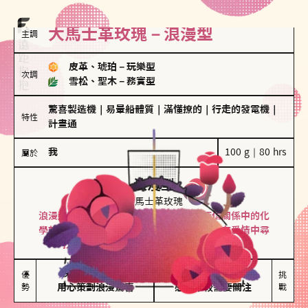
大馬士革玫瑰－浪漫型
主調
皮革、琥珀
－
玩樂型
次調
雪松、聖木
－
務實型
驚喜製造機
｜
易暈船體質
｜
滿懂撩的
｜
行走的發電機
｜
特性
計畫通
我
100 g｜80 hrs
屬於
浪漫型
大馬士革玫瑰
浪漫型的人以激情與性吸引力為基礎，深信關係中的化
學效應，認為每次相遇都是命中註定。傾向在愛情中尋
找火花，經常表達對另一半的愛意和讚美。
保持戀愛新鮮感

情緒起伏較大

優
挑
勢
用心策劃浪漫驚喜
感情中較需要關注
戰